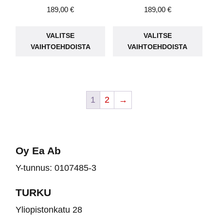
189,00
€
189,00
€
Tällä
Täll
VALITSE
VALITSE
tuotteella
tuot
VAIHTOEHDOISTA
VAIHTOEHDOISTA
on
on
useampi
use
muunnelma.
muu
Voit
Voit
1
2
→
tehdä
teh
valinnat
vali
tuotteen
tuot
sivulla.
sivu
Oy Ea Ab
Y-tunnus: 0107485-3
TURKU
Yliopistonkatu 28