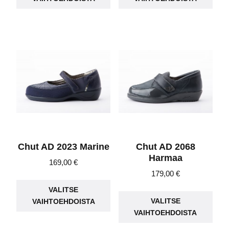
on
on
useampi
use
muunnelma.
muu
Voit
Voit
tehdä
teh
valinnat
vali
tuotteen
tuot
sivulla.
sivu
Chut AD 2023 Marine
Chut AD 2068
Harmaa
169,00
€
179,00
€
Tällä
Täll
VALITSE
tuotteella
VALITSE
VAIHTOEHDOISTA
tuot
on
VAIHTOEHDOISTA
on
useampi