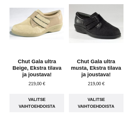
Voit
Voit
tehdä
teh
valinnat
vali
tuotteen
tuot
sivulla.
sivu
Chut Gala ultra
Chut Gala ultra
Beige, Ekstra tilava
musta, Ekstra tilava
ja joustava!
ja joustava!
219,00
€
219,00
€
Tällä
Täll
VALITSE
VALITSE
tuotteella
tuot
VAIHTOEHDOISTA
VAIHTOEHDOISTA
on
on
useampi
use
muunnelma.
muu