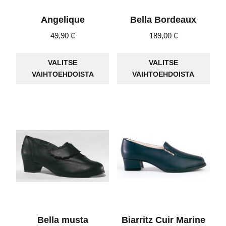
Angelique
Bella Bordeaux
49,90
€
189,00
€
Tällä
Täll
VALITSE
VALITSE
tuotteella
tuot
VAIHTOEHDOISTA
VAIHTOEHDOISTA
on
on
useampi
use
muunnelma.
muu
Voit
Voit
tehdä
teh
valinnat
vali
tuotteen
tuot
sivulla.
sivu
Bella musta
Biarritz Cuir Marine