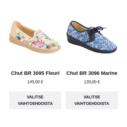
use
muunnelma.
muu
Voit
Voit
tehdä
teh
valinnat
vali
tuotteen
tuot
sivulla.
sivu
Chut BR 3095 Fleuri
Chut BR 3096 Marine
149,00
€
139,00
€
Tällä
Täll
VALITSE
VALITSE
tuotteella
tuot
VAIHTOEHDOISTA
VAIHTOEHDOISTA
on
on
useampi
use
muunnelma.
muu