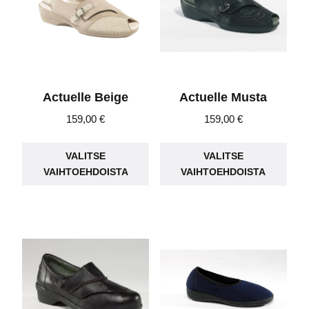
valinnat
tuot
tuotteen
sivu
sivulla.
Actuelle Beige
Actuelle Musta
159,00
€
159,00
€
Tällä
Täll
VALITSE
VALITSE
tuotteella
tuot
VAIHTOEHDOISTA
VAIHTOEHDOISTA
on
on
useampi
use
muunnelma.
muu
Voit
Voit
tehdä
teh
valinnat
vali
tuotteen
tuot