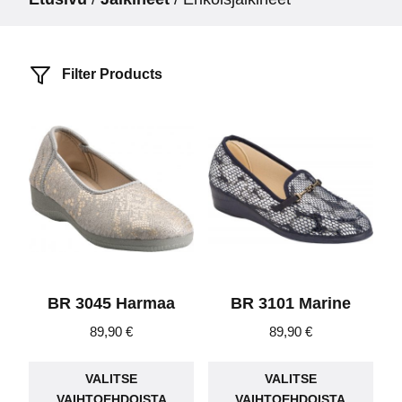
Filter Products
BR 3045 Harmaa
BR 3101 Marine
89,90
€
89,90
€
Tällä
Täll
VALITSE
VALITSE
tuotteella
tuot
VAIHTOEHDOISTA
VAIHTOEHDOISTA