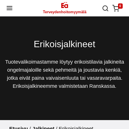
Skip
0
Terveydenhoitomyymälä
to
content
Erikoisjalkineet
Tuotevalikoimastamme löytyy erikoistilavia jalkineita
ongelmajaloille sekä pehmeitä ja joustavia kenkiä,
jotka eivät paina vaivaisenluuta tai vasaravarpaita.
Erikoisjalkineemme valmistetaan Ranskassa.
Etusivu
/
Jalkineet
/ Erikoisjalkineet