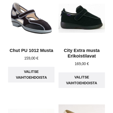
Voit
Voit
tehdä
teh
valinnat
vali
tuotteen
tuot
sivulla.
sivu
Chut PU 1012 Musta
City Extra musta
Erikoistilavat
159,00
€
169,00
€
Tällä
Täll
VALITSE
tuotteella
VALITSE
VAIHTOEHDOISTA
tuot
on
VAIHTOEHDOISTA
on
useampi
use
muunnelma.
muu
Voit
Voit
tehdä