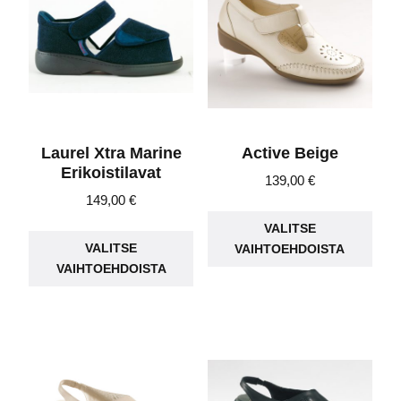
teh
valinnat
vali
tuotteen
tuot
sivulla.
sivu
Laurel Xtra Marine
Active Beige
Erikoistilavat
139,00
€
149,00
€
Täll
Tällä
VALITSE
tuot
VALITSE
VAIHTOEHDOISTA
tuotteella
on
VAIHTOEHDOISTA
on
use
useampi
muu
muunnelma.
Voit
Voit
teh
tehdä
vali