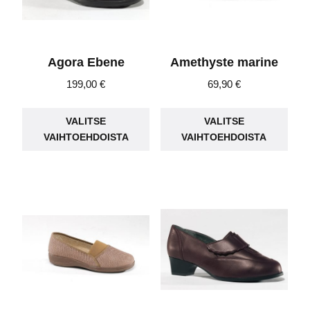
sivulla.
sivu
Agora Ebene
Amethyste marine
199,00
€
69,90
€
Tällä
Täll
VALITSE
VALITSE
tuotteella
tuot
VAIHTOEHDOISTA
VAIHTOEHDOISTA
on
on
useampi
use
muunnelma.
muu
Voit
Voit
tehdä
teh
valinnat
vali
tuotteen
tuot
sivulla.
sivu