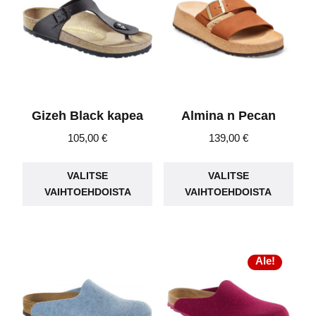
valinnat
vali
tuotteen
tuot
sivulla.
sivu
Gizeh Black kapea
Almina n Pecan
105,00
€
139,00
€
Tällä
Täll
VALITSE
VALITSE
tuotteella
tuot
VAIHTOEHDOISTA
VAIHTOEHDOISTA
on
on
useampi
use
muunnelma.
muu
Voit
Voit
Ale!
tehdä
teh
valinnat
vali