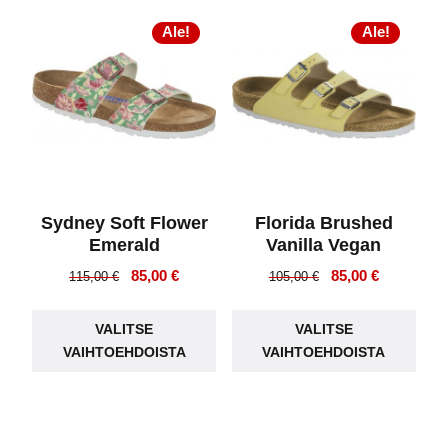
muunnelma.
Voit
Voit
Ale!
Ale!
teh
tehdä
vali
valinnat
tuot
tuotteen
sivu
sivulla.
Sydney Soft Flower
Florida Brushed
Emerald
Vanilla Vegan
Alkuperäinen
Nykyinen
Alkuperäinen
Nykyinen
85,00
€
85,00
€
115,00
€
105,00
€
hinta
hinta
hinta
hinta
Tällä
Täll
oli:
on:
oli:
on:
VALITSE
VALITSE
tuotteella
tuot
115,00 €.
85,00 €.
105,00 €.
85,00 €.
VAIHTOEHDOISTA
VAIHTOEHDOISTA
on
on
useampi
use
muunnelma.
muu