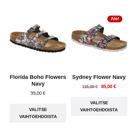
useampi
muu
muunnelma.
Voit
Voit
Ale!
teh
tehdä
vali
valinnat
tuot
tuotteen
sivu
sivulla.
Florida Boho Flowers
Sydney Flower Navy
Navy
Alkuperäinen
Nykyinen
85,00
€
115,00
€
99,00
€
hinta
hinta
Täll
oli:
on:
Tällä
VALITSE
tuot
115,00 €.
85,00 €.
VALITSE
VAIHTOEHDOISTA
tuotteella
on
VAIHTOEHDOISTA
on
use
useampi
muu