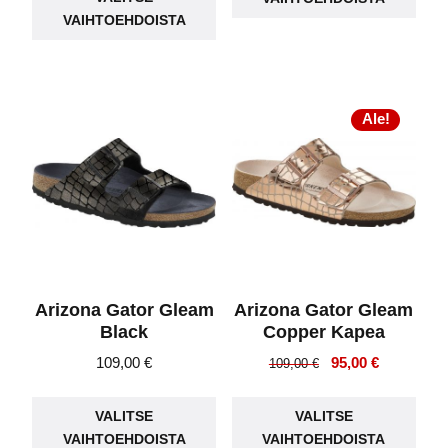
tuotteella
on
VAIHTOEHDOISTA
on
use
useampi
muu
muunnelma.
Voit
Voit
Ale!
teh
tehdä
vali
valinnat
tuot
tuotteen
sivu
sivulla.
Arizona Gator Gleam
Arizona Gator Gleam
Black
Copper Kapea
Alkuperäinen
Nykyinen
109,00
€
95,00
€
109,00
€
hinta
hinta
Tällä
Täll
oli:
on:
VALITSE
VALITSE
tuotteella
tuot
109,00 €.
95,00 €.
VAIHTOEHDOISTA
VAIHTOEHDOISTA