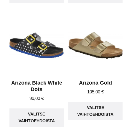
on
on
useampi
use
muunnelma.
muu
Voit
Voit
tehdä
teh
valinnat
vali
tuotteen
tuot
sivulla.
sivu
Arizona Black White
Arizona Gold
Dots
105,00
€
99,00
€
Täll
Tällä
VALITSE
tuot
VALITSE
VAIHTOEHDOISTA
tuotteella
on
VAIHTOEHDOISTA
on
use