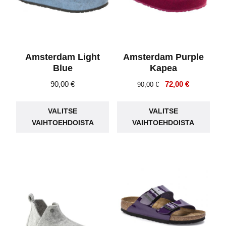
tuotteen
tuot
sivulla.
sivu
Amsterdam Light
Amsterdam Purple
Blue
Kapea
Alkuperäinen
Nykyinen
90,00
€
72,00
€
90,00
€
hinta
hinta
Tällä
Täll
oli:
on:
VALITSE
VALITSE
tuotteella
tuot
90,00 €.
72,00 €.
VAIHTOEHDOISTA
VAIHTOEHDOISTA
on
on
useampi
use
muunnelma.
muu
Voit
Voit
tehdä
teh
valinnat
vali
tuotteen
tuot