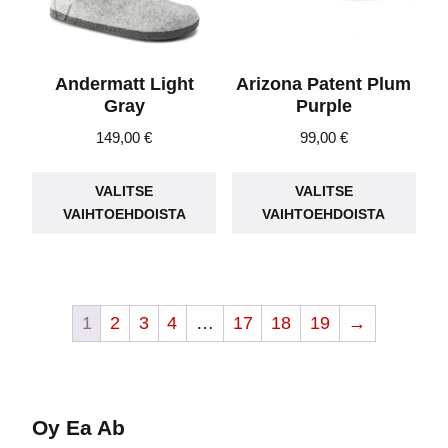
sivulla.
sivu
Andermatt Light
Arizona Patent Plum
Gray
Purple
149,00
€
99,00
€
Tällä
Täll
VALITSE
VALITSE
tuotteella
tuot
VAIHTOEHDOISTA
VAIHTOEHDOISTA
on
on
useampi
use
muunnelma.
muu
Voit
Voit
1
2
3
4
…
17
18
19
→
tehdä
teh
valinnat
vali
tuotteen
tuot
sivulla.
sivu
Oy Ea Ab