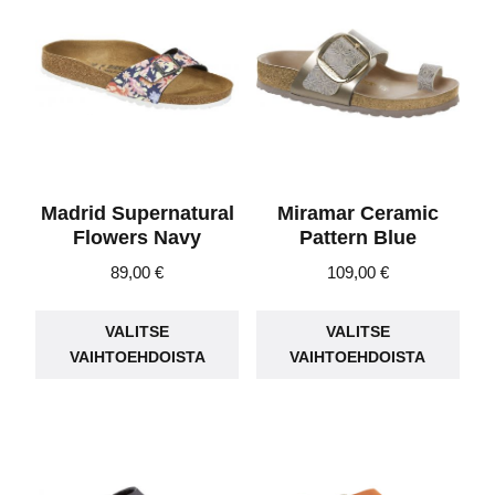
Voit
Voit
tehdä
teh
valinnat
vali
tuotteen
tuot
sivulla.
sivu
Madrid Supernatural
Miramar Ceramic
Flowers Navy
Pattern Blue
89,00
€
109,00
€
Tällä
Täll
VALITSE
VALITSE
tuotteella
tuot
VAIHTOEHDOISTA
VAIHTOEHDOISTA
on
on
useampi
use
muunnelma.
muu
Voit
Voit
tehdä
teh