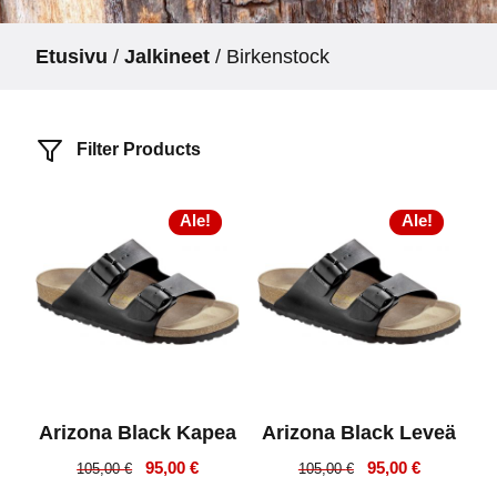
Etusivu
/
Jalkineet
/ Birkenstock
Filter Products
Ale!
Ale!
Arizona Black Kapea
Arizona Black Leveä
Alkuperäinen
Nykyinen
Alkuperäinen
Nykyinen
95,00
€
95,00
€
105,00
€
105,00
€
hinta
hinta
hinta
hinta