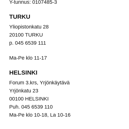
Y-tunnus: 0107485-3
sivulla.
sivu
TURKU
Yliopistonkatu 28
20100 TURKU
p. 045 6539 111
Ma-Pe klo 11-17
HELSINKI
Forum 3.krs, Yrjönkäytävä
Yrjönkatu 23
00100 HELSINKI
Puh. 045 6539 110
Ma-Pe klo 10-18, La 10-16