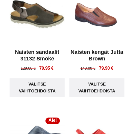
Naisten sandaalit
Naisten kengät Jutta
31132 Smoke
Brown
Alkuperäinen
Nykyinen
Alkuperäinen
Nykyinen
79,95
€
79,90
€
129,00
€
149,00
€
hinta
hinta
hinta
hinta
Tällä
Täll
oli:
on:
oli:
on:
VALITSE
VALITSE
tuotteella
tuot
129,00 €.
79,95 €.
149,00 €.
79,90 €.
VAIHTOEHDOISTA
VAIHTOEHDOISTA
on
on
useampi
use
muunnelma.
muu
Voit
Voit
Ale!
tehdä
teh