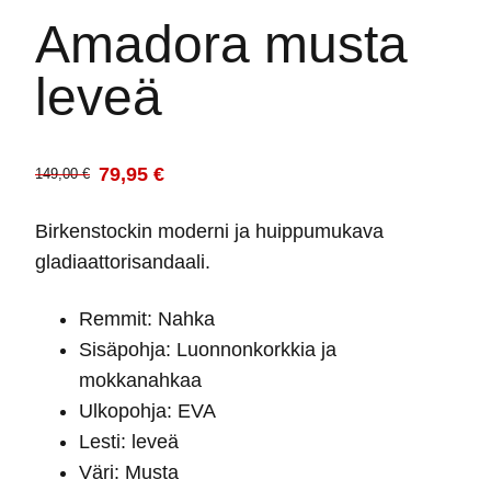
Amadora musta
leveä
79,95
€
149,00
€
Alkuperäinen
Nykyinen
hinta
hinta
Birkenstockin moderni ja huippumukava
oli:
on:
gladiaattorisandaali.
149,00 €.
79,95 €.
Remmit: Nahka
Sisäpohja: Luonnonkorkkia ja
mokkanahkaa
Ulkopohja: EVA
Lesti: leveä
Väri: Musta