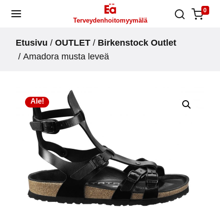
Skip
0
Terveydenhoitomyymälä
to
content
Etusivu
/
OUTLET
/
Birkenstock Outlet
/ Amadora musta leveä
Ale!