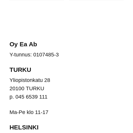
useampi
use
muunnelma.
muu
Voit
Voit
tehdä
teh
valinnat
vali
Oy Ea Ab
tuotteen
tuot
Y-tunnus: 0107485-3
sivulla.
sivu
TURKU
Yliopistonkatu 28
20100 TURKU
p. 045 6539 111
Ma-Pe klo 11-17
HELSINKI