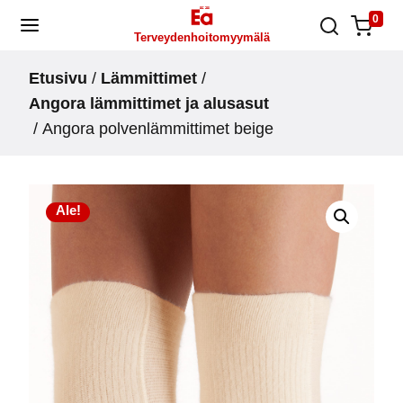
Skip
0
Terveydenhoitomyymälä
to
content
Etusivu
/
Lämmittimet
/
Angora lämmittimet ja alusasut
/ Angora polvenlämmittimet beige
Ale!