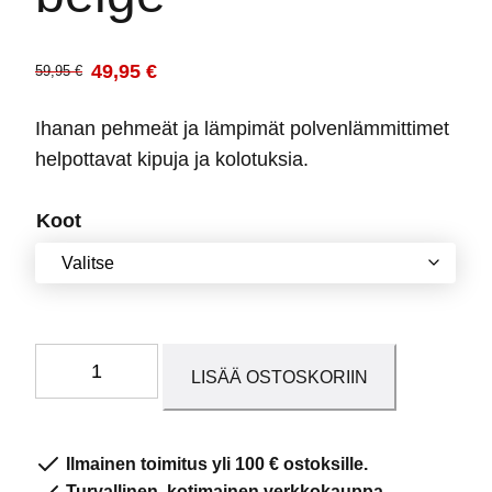
49,95
€
59,95
€
Alkuperäinen
Nykyinen
hinta
hinta
Ihanan pehmeät ja lämpimät polvenlämmittimet
oli:
on:
helpottavat kipuja ja kolotuksia.
59,95 €.
49,95 €.
Koot
Angora
LISÄÄ OSTOSKORIIN
polvenlämmittimet
beige
määrä
Ilmainen toimitus yli 100 € ostoksille.
Turvallinen, kotimainen verkkokauppa.