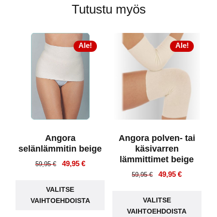
Tutustu myös
Ale!
Ale!
Angora
Angora polven- tai
selänlämmitin beige
käsivarren
lämmittimet beige
Alkuperäinen
Nykyinen
49,95
€
59,95
€
Alkuperäinen
Nykyinen
49,95
€
hinta
hinta
59,95
€
Tällä
hinta
hinta
oli:
on:
Täll
VALITSE
tuotteella
oli:
on:
59,95 €.
49,95 €.
VALITSE
VAIHTOEHDOISTA
tuot
on
59,95 €.
49,95 €.
VAIHTOEHDOISTA