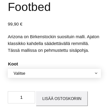
Footbed
99,90
€
Arizona on Birkenstockin suosituin malli. Ajaton
klassikko kahdella säädettävällä remmillä.
Tässä mallissa on pehmustettu sisäpohja.
Koot
Arizona
LISÄÄ OSTOSKORIIN
Desert
Soil