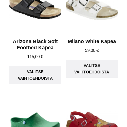
Arizona Black Soft
Milano White Kapea
Footbed Kapea
99,00
€
115,00
€
Täll
Tällä
VALITSE
tuot
VALITSE
VAIHTOEHDOISTA
tuotteella
on
VAIHTOEHDOISTA
on
use
useampi
muu
muunnelma.
Voit
Voit
teh
tehdä
vali
valinnat
tuot