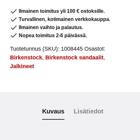
Green
Ilmainen toimitus yli 100 € ostoksille.
Soft
Turvallinen, kotimainen verkkokauppa.
Footbed
Ilmainen vaihto ja palautus.
määrä
Nopea toimitus 2-6 päivässä.
Tuotetunnus (SKU):
1008445
Osastot:
Birkenstock
,
Birkenstock sandaalit
,
Jalkineet
Kuvaus
Lisätiedot