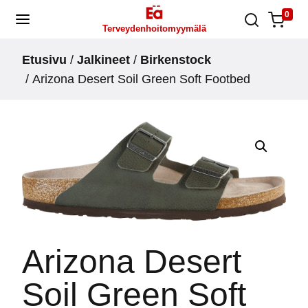
Skip
0
Terveydenhoitomyymälä
to
content
Etusivu
/
Jalkineet
/
Birkenstock
/ Arizona Desert Soil Green Soft Footbed
Arizona Desert
Soil Green Soft