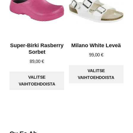
valinnat
tuot
tuotteen
sivu
sivulla.
Super-Birki Rasberry
Milano White Leveä
Sorbet
99,00
€
89,00
€
Täll
Tällä
VALITSE
tuot
VALITSE
VAIHTOEHDOISTA
tuotteella
on
VAIHTOEHDOISTA
on
use
useampi
muu
muunnelma.
Voit
Voit
teh
tehdä
vali
valinnat
tuot