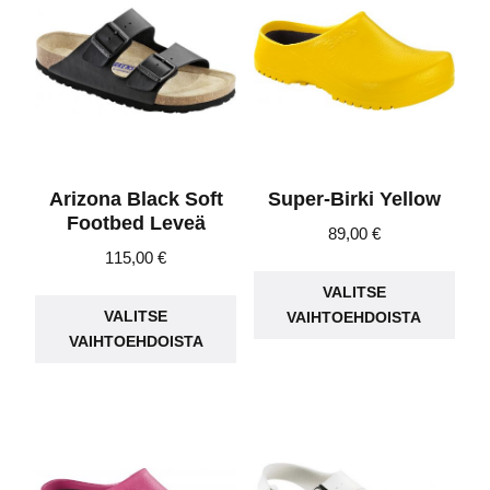
Arizona Black Soft
Super-Birki Yellow
Footbed Leveä
89,00
€
115,00
€
Täll
Tällä
VALITSE
tuot
VALITSE
VAIHTOEHDOISTA
tuotteella
on
VAIHTOEHDOISTA
on
use
useampi
muu
muunnelma.
Voit
Voit
teh
tehdä
vali