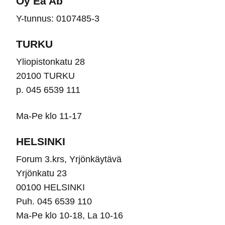
Oy Ea Ab
tuotteen
sivu
Y-tunnus: 0107485-3
sivulla.
TURKU
Yliopistonkatu 28
20100 TURKU
p. 045 6539 111
Ma-Pe klo 11-17
HELSINKI
Forum 3.krs, Yrjönkäytävä
Yrjönkatu 23
00100 HELSINKI
Puh. 045 6539 110
Ma-Pe klo 10-18, La 10-16