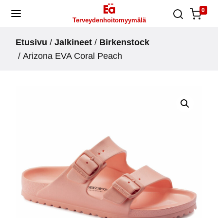
Skip
0
Terveydenhoitomyymälä
to
content
Etusivu
/
Jalkineet
/
Birkenstock
/ Arizona EVA Coral Peach