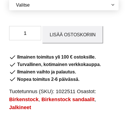
Arizona
LISÄÄ OSTOSKORIIN
EVA
Coral
Peach
Ilmainen toimitus yli 100 € ostoksille.
määrä
Turvallinen, kotimainen verkkokauppa.
Ilmainen vaihto ja palautus.
Nopea toimitus 2-6 päivässä.
Tuotetunnus (SKU):
1022511
Osastot:
Birkenstock
,
Birkenstock sandaalit
,
Jalkineet