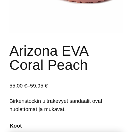
Arizona EVA
Coral Peach
55,00
€
–
59,95
€
Price
range:
Birkenstockin ultrakevyet sandaalit ovat
55,00 €
huolettomat ja mukavat.
through
59,95 €
Koot