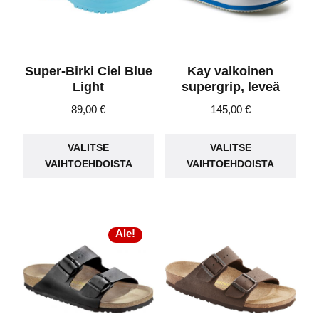
Super-Birki Ciel Blue
Kay valkoinen
Light
supergrip, leveä
89,00
€
145,00
€
Tällä
Täll
VALITSE
VALITSE
tuotteella
tuot
VAIHTOEHDOISTA
VAIHTOEHDOISTA
on
on
useampi
use
muunnelma.
muu
Voit
Voit
Ale!
tehdä
teh
valinnat
vali
tuotteen
tuot
sivulla.
sivu