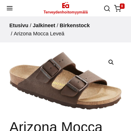
Skip
0
Terveydenhoitomyymälä
to
content
Etusivu
/
Jalkineet
/
Birkenstock
/ Arizona Mocca Leveä
Arizona Mocca