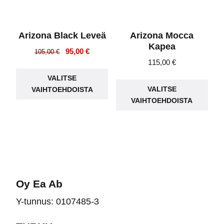
Arizona Black Leveä
Arizona Mocca
Kapea
Alkuperäinen
Nykyinen
95,00
€
105,00
€
115,00
€
hinta
hinta
Tällä
oli:
on:
Täll
VALITSE
tuotteella
105,00 €.
95,00 €.
VALITSE
VAIHTOEHDOISTA
tuot
on
VAIHTOEHDOISTA
on
useampi
use
muunnelma.
muu
Voit
Voit
tehdä
teh
valinnat
vali
tuotteen
Oy Ea Ab
tuot
sivulla.
Y-tunnus: 0107485-3
sivu