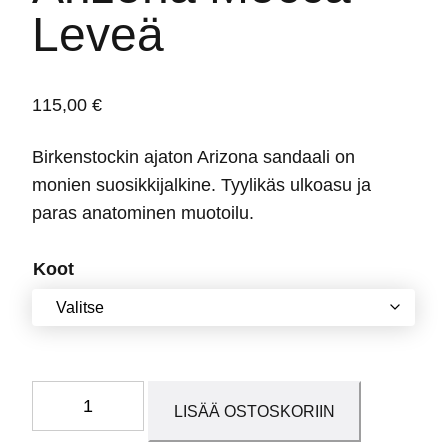
Leveä
115,00
€
Birkenstockin ajaton Arizona sandaali on
monien suosikkijalkine. Tyylikäs ulkoasu ja
paras anatominen muotoilu.
Koot
Arizona
LISÄÄ OSTOSKORIIN
Mocca