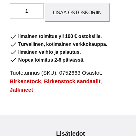
Arizona
LISÄÄ OSTOSKORIIN
Shearling
Black
määrä
Ilmainen toimitus yli 100 € ostoksille.
Turvallinen, kotimainen verkkokauppa.
Ilmainen vaihto ja palautus.
Nopea toimitus 2-6 päivässä.
Tuotetunnus (SKU):
0752663
Osastot:
Birkenstock
,
Birkenstock sandaalit
,
Jalkineet
Lisätiedot