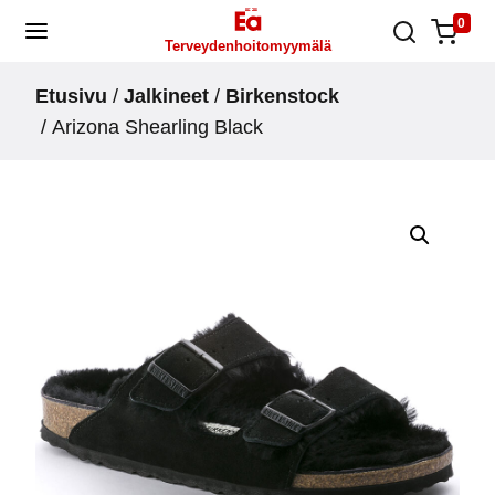
Skip
0
Terveydenhoitomyymälä
to
content
Etusivu
/
Jalkineet
/
Birkenstock
/ Arizona Shearling Black