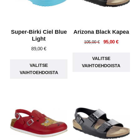
Super-Birki Ciel Blue
Arizona Black Kapea
Light
Alkuperäinen
Nykyinen
95,00
€
105,00
€
89,00
€
hinta
hinta
Täll
oli:
on:
Tällä
VALITSE
tuot
105,00 €.
95,00 €.
VALITSE
VAIHTOEHDOISTA
tuotteella
on
VAIHTOEHDOISTA
on
use
useampi
muu
muunnelma.
Voit
Voit
teh
tehdä
vali
valinnat
tuot
tuotteen
sivu
sivulla.