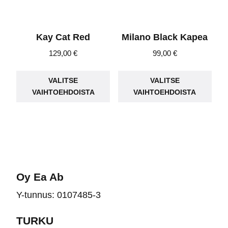
Kay Cat Red
Milano Black Kapea
129,00
€
99,00
€
Tällä
Täll
VALITSE
VALITSE
tuotteella
tuot
VAIHTOEHDOISTA
VAIHTOEHDOISTA
on
on
useampi
use
muunnelma.
muu
Voit
Voit
tehdä
teh
valinnat
vali
Oy Ea Ab
tuotteen
tuot
Y-tunnus: 0107485-3
sivulla.
sivu
TURKU