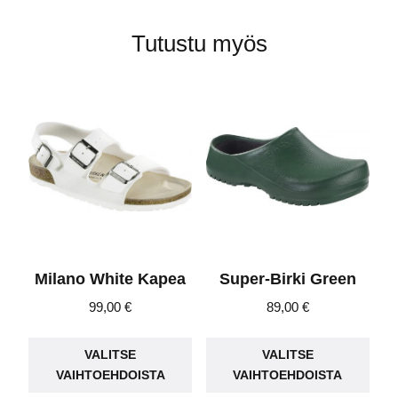
Tutustu myös
Milano White Kapea
Super-Birki Green
99,00
€
89,00
€
Tällä
Täll
VALITSE
VALITSE
tuotteella
tuot
VAIHTOEHDOISTA
VAIHTOEHDOISTA
on
on