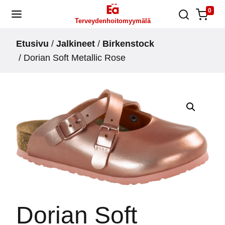
Skip
0
Terveydenhoitomyymälä
to
content
Etusivu
/
Jalkineet
/
Birkenstock
/ Dorian Soft Metallic Rose
Dorian Soft