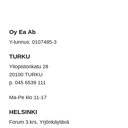
muu
Voit
Voit
tehdä
teh
valinnat
vali
tuotteen
Oy Ea Ab
tuot
sivulla.
Y-tunnus: 0107485-3
sivu
TURKU
Yliopistonkatu 28
20100 TURKU
p. 045 6539 111
Ma-Pe klo 11-17
HELSINKI
Forum 3.krs, Yrjönkäytävä