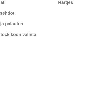
ät
Hartjes
usehdot
 ja palautus
tock koon valinta