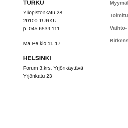
TURKU
Myymäl
Yliopistonkatu 28
Toimit
20100 TURKU
Vaihto-
p. 045 6539 111
Birkens
Ma-Pe klo 11-17
HELSINKI
Forum 3.krs, Yrjönkäytävä
Yrjönkatu 23
00100 HELSINKI
Puh. 045 6539 110
Ma-Pe klo 10-18, La 10-16