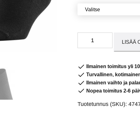
Falke
LISÄÄ 
Sensitive
Berlin
Musta
Ilmainen toimitus yli 10
määrä
Turvallinen, kotimain
Ilmainen vaihto ja pala
Nopea toimitus 2-6 päi
Tuotetunnus (SKU):
474