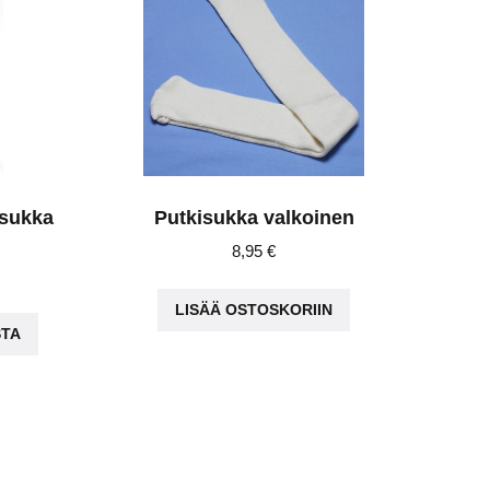
isukka
Putkisukka valkoinen
8,95
€
Tällä
LISÄÄ OSTOSKORIIN
STA
tuotteella
on
useampi
muunnelma.
Voit