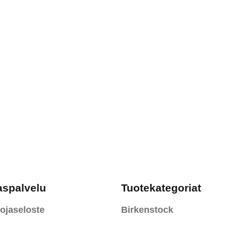
valinnat
tuotteen
sivulla.
aspalvelu
Tuotekategoriat
ojaseloste
Birkenstock