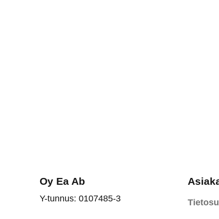
tehdä
valinnat
tuotteen
sivulla.
Oy Ea Ab
Asiak
Y-tunnus: 0107485-3
Tietosu