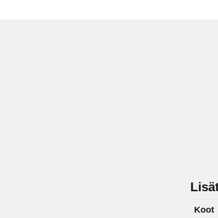
Lisä
Koot