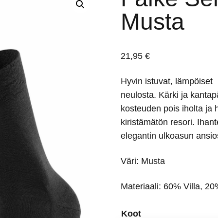
Musta
21,95
€
Hyvin istuvat, lämpöiset 
neulosta. Kärki ja kantapä
kosteuden pois iholta ja 
kiristämätön resori. Ihante
elegantin ulkoasun ansi
Väri: Musta
Materiaali: 60% Villa, 2
Koot