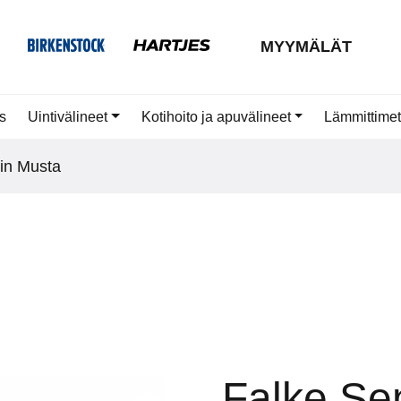
MYYMÄLÄT
us
Uintivälineet
Kotihoito ja apuvälineet
Lämmittime
lin Musta
Falke Sen