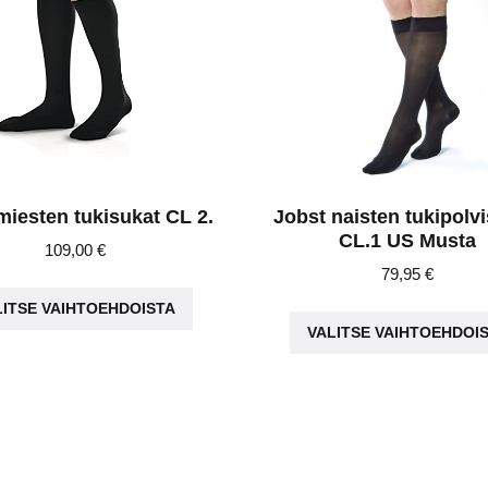
miesten tukisukat CL 2.
Jobst naisten tukipolv
CL.1 US Musta
109,00
€
79,95
€
Tällä
LITSE VAIHTOEHDOISTA
tuotteella
VALITSE VAIHTOEHDOI
on
useampi
muunnelma.
Voit
tehdä