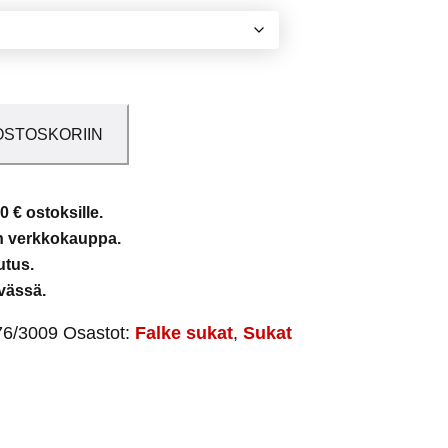
OSTOSKORIIN
0 € ostoksille.
en verkkokauppa.
utus.
vässä.
76/3009
Osastot:
Falke sukat
,
Sukat