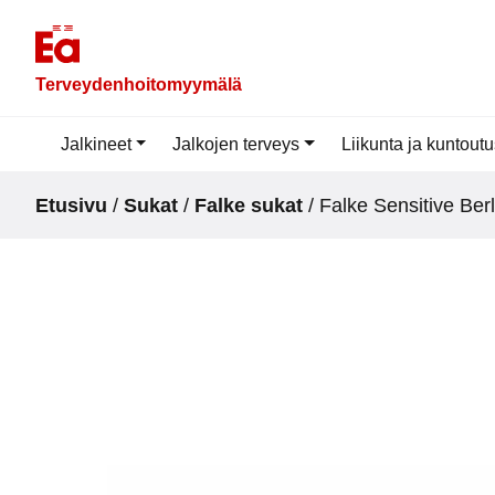
Skip
to
content
Terveydenhoitomyymälä
Jalkineet
Jalkojen terveys
Liikunta ja kuntout
Etusivu
/
Sukat
/
Falke sukat
/ Falke Sensitive Ber