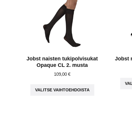
Jobst naisten tukipolvisukat
Jobst 
Opaque CL 2. musta
109,00
€
Tällä
VA
VALITSE VAIHTOEHDOISTA
tuotteella
on
useampi
muunnelma.
Voit