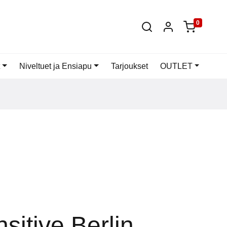
0
t
Niveltuet ja Ensiapu
Tarjoukset
OUTLET
sitive Berlin