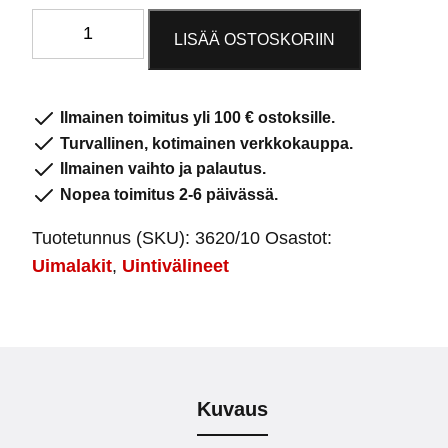
Fashy
LISÄÄ OSTOSKORIIN
suihkumyssy
3620
valkoinen
Ilmainen toimitus yli 100 € ostoksille.
määrä
Turvallinen, kotimainen verkkokauppa.
Ilmainen vaihto ja palautus.
Nopea toimitus 2-6 päivässä.
Tuotetunnus (SKU):
3620/10
Osastot:
Uimalakit
,
Uintivälineet
Kuvaus