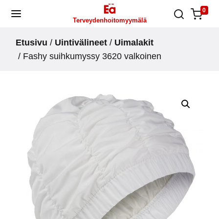
Skip
0
Terveydenhoitomyymälä
to
content
Etusivu
/
Uintivälineet
/
Uimalakit
/ Fashy suihkumyssy 3620 valkoinen