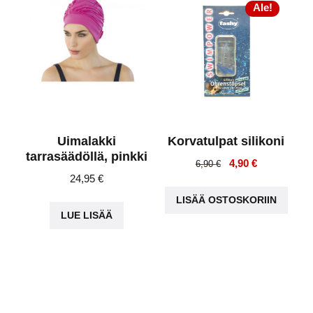
Ale!
Uimalakki
Korvatulpat silikoni
tarrasäädöllä, pinkki
Alkuperäinen
Nykyinen
4,90
€
6,90
€
24,95
€
hinta
hinta
oli:
on:
LISÄÄ OSTOSKORIIN
6,90 €.
4,90 €.
LUE LISÄÄ