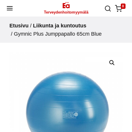
Skip
0
Terveydenhoitomyymälä
to
content
Etusivu
/
Liikunta ja kuntoutus
/ Gymnic Plus Jumppapallo 65cm Blue