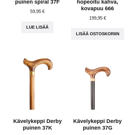
puinen spiral 37F
hopeoitu kahva,
kovapuu 666
59,95
€
199,95
€
LUE LISÄÄ
LISÄÄ OSTOSKORIIN
Kävelykeppi Derby
Kävelykeppi Derby
puinen 37K
puinen 37G