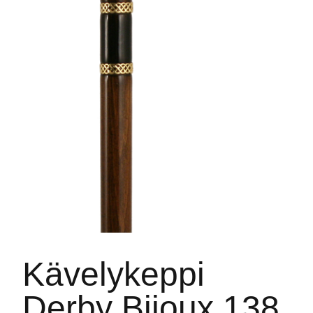
Kävelykeppi
Derby Bijoux 138