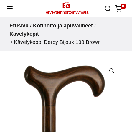
Skip
0
Terveydenhoitomyymälä
to
content
Etusivu
/
Kotihoito ja apuvälineet
/
Kävelykepit
/ Kävelykeppi Derby Bijoux 138 Brown