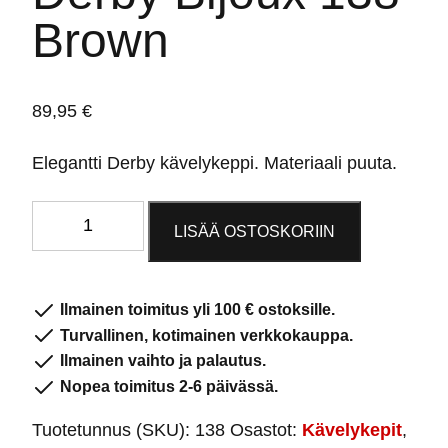
Brown
89,95
€
Elegantti Derby kävelykeppi. Materiaali puuta.
Kävelykeppi
LISÄÄ OSTOSKORIIN
Derby
Bijoux
138
Ilmainen toimitus yli 100 € ostoksille.
Brown
Turvallinen, kotimainen verkkokauppa.
määrä
Ilmainen vaihto ja palautus.
Nopea toimitus 2-6 päivässä.
Tuotetunnus (SKU):
138
Osastot:
Kävelykepit
,