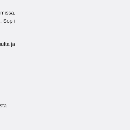
lmissa,
. Sopii
utta ja
sta