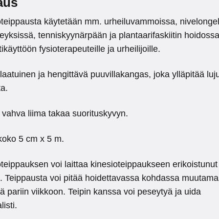
aus
oteippausta käytetään mm. urheiluvammoissa, nivelonge
reyksissä, tenniskyynärpään ja plantaarifaskiitin hoidossa
käyttöön fysioterapeuteille ja urheilijoille.
aatuinen ja hengittävä puuvillakangas, joka ylläpitää luju
ta.
n vahva liima takaa suorituskyvyn.
 koko 5 cm x 5 m.
teippauksen voi laittaa kinesioteippaukseen erikoistunut
ö. Teippausta voi pitää hoidettavassa kohdassa muutama
ä pariin viikkoon. Teipin kanssa voi peseytyä ja uida
isti.