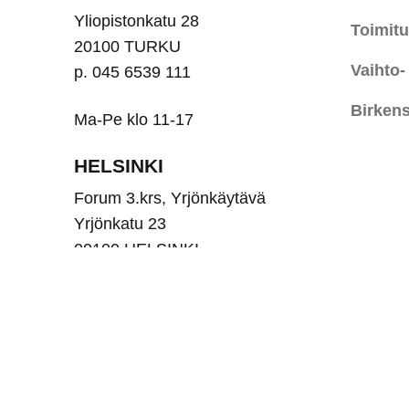
Yliopistonkatu 28
Toimit
20100 TURKU
Vaihto-
p. 045 6539 111
Birkens
Ma-Pe klo 11-17
HELSINKI
Forum 3.krs, Yrjönkäytävä
Yrjönkatu 23
00100 HELSINKI
Puh. 045 6539 110
Ma-Pe klo 10-18, La 10-16