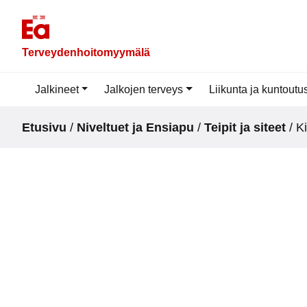
Skip
to
content
Terveydenhoitomyymälä
Jalkineet
Jalkojen terveys
Liikunta ja kuntoutu
Etusivu
/
Niveltuet ja Ensiapu
/
Teipit ja siteet
/ K