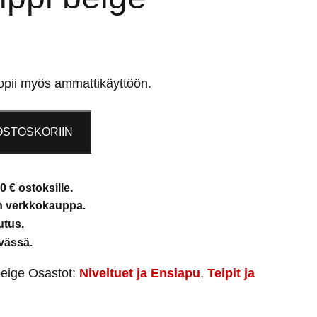
opii myös ammattikäyttöön.
OSTOSKORIIN
0 € ostoksille.
en verkkokauppa.
utus.
vässä.
eige
Osastot:
Niveltuet ja Ensiapu
,
Teipit ja