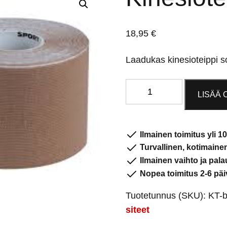
18,95
€
Laadukas kinesioteippi s
Kinesioteippi
LISÄÄ 
beige
määrä
Ilmainen toimitus yli 10
Turvallinen, kotimain
Ilmainen vaihto ja pala
Nopea toimitus 2-6 päi
Tuotetunnus (SKU):
KT-b
siteet