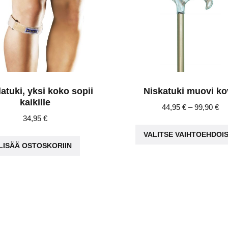
latuki, yksi koko sopii
Niskatuki muovi k
kaikille
Pr
44,95
€
–
99,90
€
34,95
€
ra
44
VALITSE VAIHTOEHDOI
th
LISÄÄ OSTOSKORIIN
99