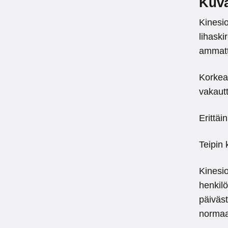
Kuv
Kinesi
lihaski
ammatti
Korkeal
vakaut
Erittäi
Teipin
Kinesio
henkil
päiväst
normaal