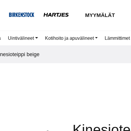
MYYMÄLÄT
s
Uintivälineet
Kotihoito ja apuvälineet
Lämmittimet
inesioteippi beige
Kinesiote