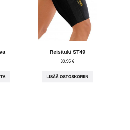
ova
Reisituki ST49
ice
39,95
€
nge:
Tällä
,95 €
STA
LISÄÄ OSTOSKORIIN
tuotteella
rough
on
,90 €
useampi
muunnelma.
Voit
tehdä
valinnat