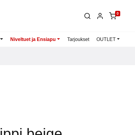
0
Niveltuet ja Ensiapu
Tarjoukset
OUTLET
ippi beige