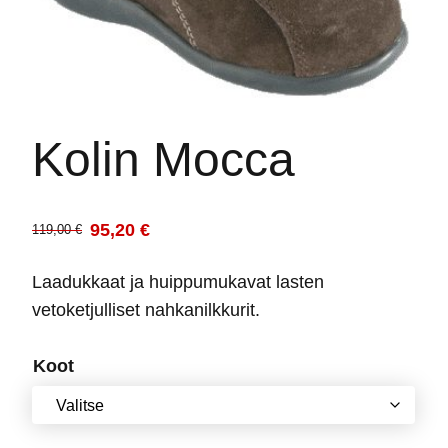
Kolin Mocca
95,20
€
119,00
€
Alkuperäinen
Nykyinen
hinta
hinta
Laadukkaat ja huippumukavat lasten
oli:
on:
vetoketjulliset nahkanilkkurit.
119,00 €.
95,20 €.
Koot