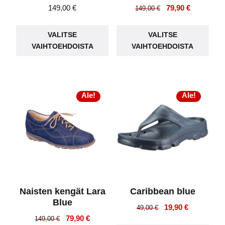
Alkuperäinen
Nykyinen
149,00
€
79,90
€
149,00
€
hinta
hinta
Tällä
Täll
oli:
on:
VALITSE
VALITSE
tuotteella
tuot
149,00 €.
79,90 €.
VAIHTOEHDOISTA
VAIHTOEHDOISTA
on
on
useampi
use
muunnelma.
muu
Voit
Voit
Ale!
Ale!
tehdä
teh
valinnat
vali
tuotteen
tuot
sivulla.
sivu
Naisten kengät Lara
Caribbean blue
Blue
Alkuperäinen
Nykyinen
19,90
€
49,00
€
Alkuperäinen
Nykyinen
79,90
€
hinta
hinta
149,00
€
Täll