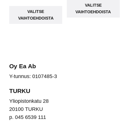
hinta
hinta
oli:
on:
Tällä
VALITSE
tuot
oli:
on:
49,00 €.
19,90 €.
VALITSE
VAIHTOEHDOISTA
tuotteella
on
149,00 €.
79,90 €.
VAIHTOEHDOISTA
on
use
useampi
muu
muunnelma.
Voit
Voit
teh
tehdä
vali
valinnat
tuot
Oy Ea Ab
tuotteen
sivu
Y-tunnus: 0107485-3
sivulla.
TURKU
Yliopistonkatu 28
20100 TURKU
p. 045 6539 111