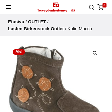
Skip
0
Terveydenhoitomyymälä
to
content
Etusivu
/
OUTLET
/
Lasten Birkenstock Outlet
/ Kolin Mocca
Ale!