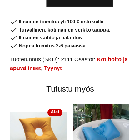
määrä
29,90 €.
19,90 €.
Ilmainen toimitus yli 100 € ostoksille.
Turvallinen, kotimainen verkkokauppa.
Ilmainen vaihto ja palautus.
Nopea toimitus 2-6 päivässä.
Tuotetunnus (SKU):
2111
Osastot:
Kotihoito ja
apuvälineet
,
Tyynyt
Tutustu myös
Ale!