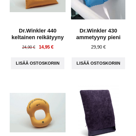
Dr.Winkler 440
Dr.Winkler 430
keltainen reikätyyny
ammetyyny pieni
Alkuperäinen
Nykyinen
14,95
€
29,90
€
24,90
€
hinta
hinta
oli:
on:
LISÄÄ OSTOSKORIIN
LISÄÄ OSTOSKORIIN
24,90 €.
14,95 €.