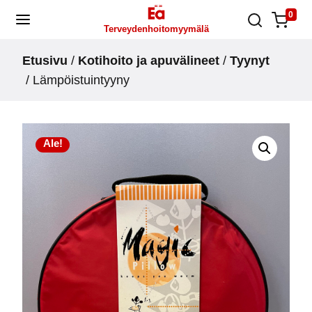
Skip
0
Terveydenhoitomyymälä
to
content
Etusivu
/
Kotihoito ja apuvälineet
/
Tyynyt
/ Lämpöistuintyyny
Ale!