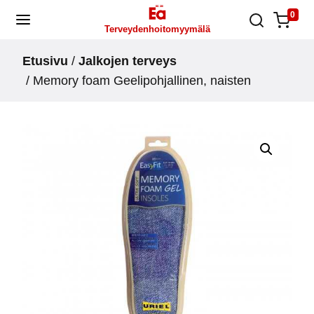
Skip
0
Terveydenhoitomyymälä
to
content
Etusivu
/
Jalkojen terveys
/ Memory foam Geelipohjallinen, naisten