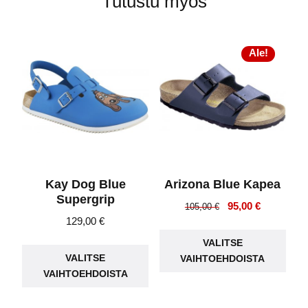
Tutustu myös
Ale!
Kay Dog Blue
Arizona Blue Kapea
Supergrip
Alkuperäinen
Nykyinen
95,00
€
105,00
€
129,00
€
hinta
hinta
Täll
oli:
on:
Tällä
VALITSE
tuot
105,00 €.
95,00 €.
VALITSE
VAIHTOEHDOISTA
tuotteella
on
VAIHTOEHDOISTA
on
use
useampi
muu