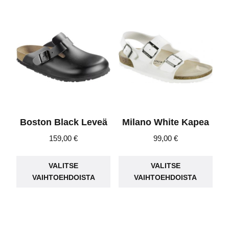
muunnelma.
Voit
Voit
teh
tehdä
vali
valinnat
tuot
tuotteen
sivu
sivulla.
Boston Black Leveä
Milano White Kapea
159,00
€
99,00
€
Tällä
Täll
VALITSE
VALITSE
tuotteella
tuot
VAIHTOEHDOISTA
VAIHTOEHDOISTA
on
on
useampi
use
muunnelma.
muu
Voit
Voit