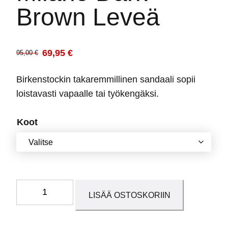
Brown Leveä
69,95
€
95,00
€
Alkuperäinen
Nykyinen
hinta
hinta
Birkenstockin takaremmillinen sandaali sopii
oli:
on:
loistavasti vapaalle tai työkengäksi.
95,00 €.
69,95 €.
Koot
Milano
LISÄÄ OSTOSKORIIN
Dark
Brown