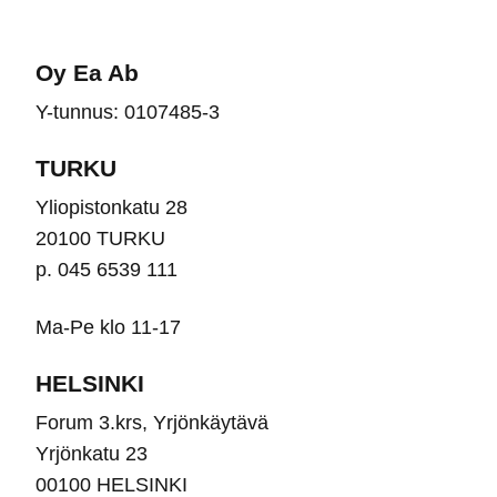
tehdä
teh
valinnat
vali
Oy Ea Ab
tuotteen
tuot
Y-tunnus: 0107485-3
sivulla.
sivu
TURKU
Yliopistonkatu 28
20100 TURKU
p. 045 6539 111
Ma-Pe klo 11-17
HELSINKI
Forum 3.krs, Yrjönkäytävä
Yrjönkatu 23
00100 HELSINKI