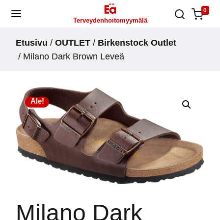
Skip
0
Terveydenhoitomyymälä
to
content
Etusivu
/
OUTLET
/
Birkenstock Outlet
/ Milano Dark Brown Leveä
Ale!
Milano Dark