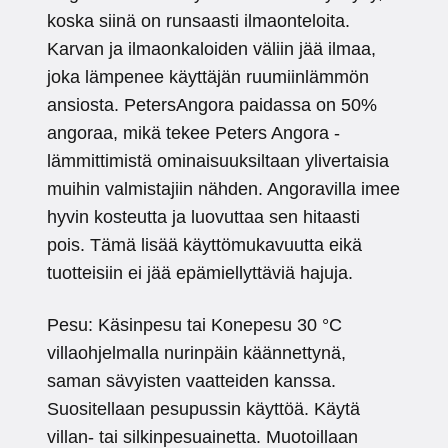
koska siinä on runsaasti ilmaonteloita.
Karvan ja ilmaonkaloiden väliin jää ilmaa,
joka lämpenee käyttäjän ruumiinlämmön
ansiosta. PetersAngora paidassa on 50%
angoraa, mikä tekee Peters Angora -
lämmittimistä ominaisuuksiltaan ylivertaisia
muihin valmistajiin nähden. Angoravilla imee
hyvin kosteutta ja luovuttaa sen hitaasti
pois. Tämä lisää käyttömukavuutta eikä
tuotteisiin ei jää epämiellyttäviä hajuja.
Pesu: Käsinpesu tai Konepesu 30 °C
villaohjelmalla nurinpäin käännettynä,
saman sävyisten vaatteiden kanssa.
Suositellaan pesupussin käyttöä. Käytä
villan- tai silkinpesuainetta. Muotoillaan