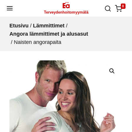
Skip
0
Terveydenhoitomyymälä
to
content
Etusivu
/
Lämmittimet
/
Angora lämmittimet ja alusasut
/ Naisten angorapaita