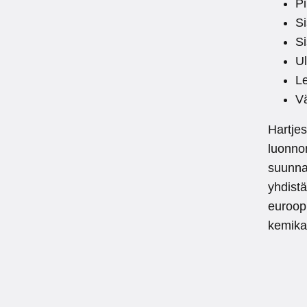
P
Si
S
U
Le
Vä
Hartjes
luonnon
suunnan
yhdistä
euroopp
kemikaa