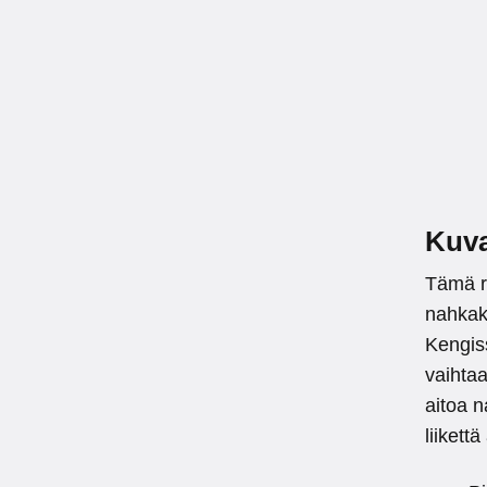
Kuv
Tämä r
nahkake
Kengiss
vaihtaa
aitoa n
liikett