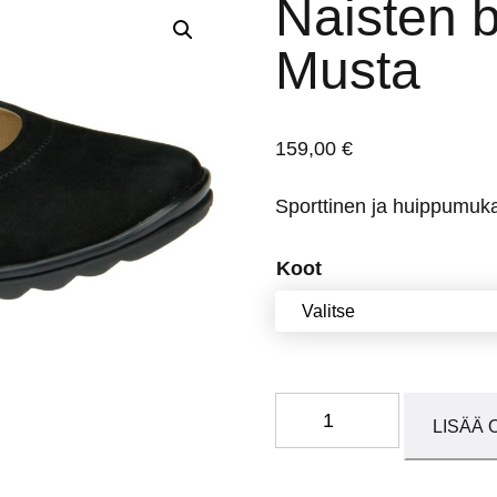
Naisten b
Musta
159,00
€
Sporttinen ja huippumuka
Koot
Naisten
LISÄÄ 
ballerinat
63062