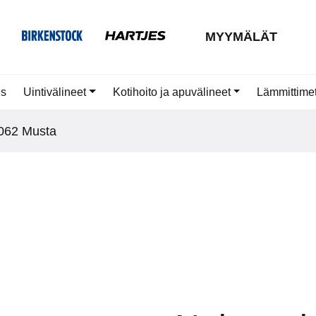
MYYMÄLÄT
us
Uintivälineet
Kotihoito ja apuvälineet
Lämmittime
3062 Musta