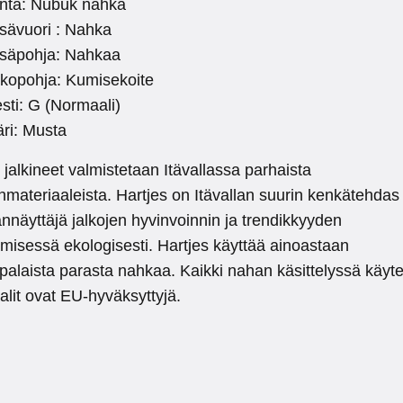
inta: Nubuk nahka
sävuori : Nahka
isäpohja: Nahkaa
lkopohja: Kumisekoite
sti: G (Normaali)
ri: Musta
 jalkineet valmistetaan Itävallassa parhaista
materiaaleista. Hartjes on Itävallan suurin kenkätehdas 
näyttäjä jalkojen hyvinvoinnin ja trendikkyyden
misessä ekologisesti. Hartjes käyttää ainoastaan
alaista parasta nahkaa. Kaikki nahan käsittelyssä käyte
lit ovat EU-hyväksyttyjä.