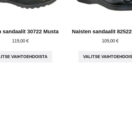
n sandaalit 30722 Musta
Naisten sandaalit 8252
119,00
€
109,00
€
Tällä
LITSE VAIHTOEHDOISTA
VALITSE VAIHTOEHDOI
tuotteella
on
useampi
muunnelma.
Voit
tehdä
valinnat
tuotteen
sivulla.