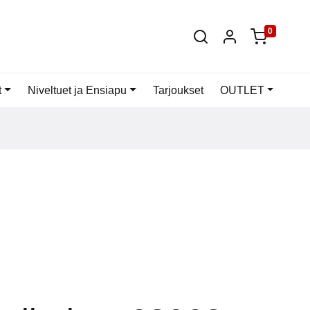
0
t
Niveltuet ja Ensiapu
Tarjoukset
OUTLET