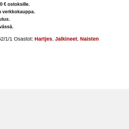
0 € ostoksille.
en verkkokauppa.
utus.
vässä.
2/1/1
Osastot:
Hartjes
,
Jalkineet
,
Naisten