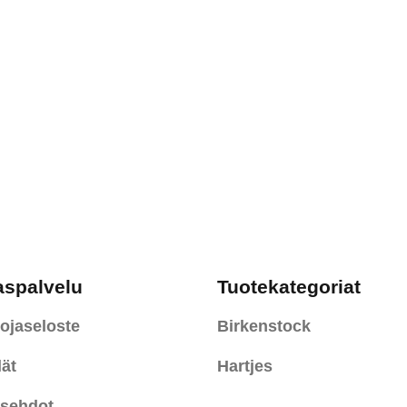
aspalvelu
Tuotekategoriat
ojaseloste
Birkenstock
ät
Hartjes
usehdot