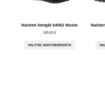
Naisten kengät 64062 Musta
Naiste
169,00
€
Tällä
VALITSE VAIHTOEHDOISTA
VA
tuotteella
on
useampi
muunnelma.
Voit
tehdä
valinnat
tuotteen
sivulla.