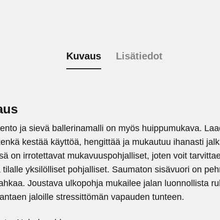
Kuvaus
Lisätiedot
aus
ento ja sievä ballerinamalli on myös huippumukava. La
nkä kestää käyttöä, hengittää ja mukautuu ihanasti jalk
ä on irrotettavat mukavuuspohjalliset, joten voit tarvitta
 tilalle yksilölliset pohjalliset. Saumaton sisävuori on p
ahkaa. Joustava ulkopohja mukailee jalan luonnollista ru
ä antaen jaloille stressittömän vapauden tunteen.