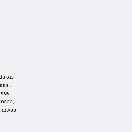
adukas
aasi.
essa
ehmeää,
llaavaa