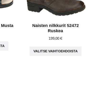
2 Musta
Naisten nilkkurit 52472
Ruskea
199,00
€
Tällä
Tällä
STA
tuotteella
VALITSE VAIHTOEHDOISTA
tuotteella
on
on
useampi
useampi
muunnelma.
muunnelma.
Voit
Voit
tehdä
tehdä
valinnat
valinnat
tuotteen
tuotteen
sivulla.
sivulla.