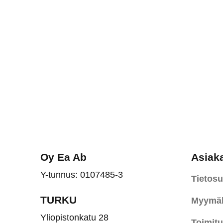
Oy Ea Ab
Asiak
Y-tunnus: 0107485-3
Tietosu
TURKU
Myymäl
Yliopistonkatu 28
Toimit