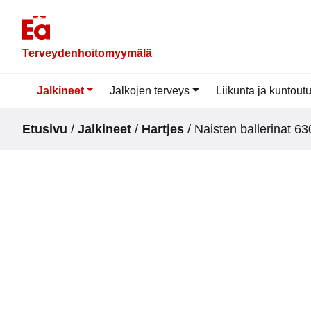
Skip
to
content
Terveydenhoitomyymälä
Jalkineet
Jalkojen terveys
Liikunta ja kuntout
Etusivu
/
Jalkineet
/
Hartjes
/ Naisten ballerinat 6