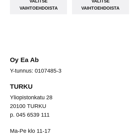
VALITSE
VALITSE
tuotteella
tuot
99,00 €.
79,95 €.
VAIHTOEHDOISTA
VAIHTOEHDOISTA
on
on
useampi
use
muunnelma.
muu
Voit
Voit
tehdä
teh
valinnat
vali
Oy Ea Ab
tuotteen
tuot
Y-tunnus: 0107485-3
sivulla.
sivu
TURKU
Yliopistonkatu 28
20100 TURKU
p. 045 6539 111
Ma-Pe klo 11-17