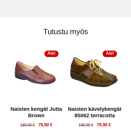
Tutustu myös
Ale!
Ale!
Naisten kengät Jutta
Naisten kävelykengät
Brown
85062 terracotta
Alkuperäinen
Nykyinen
Alkuperäinen
Nykyinen
79,90
€
79,90
€
149,00
€
149,00
€