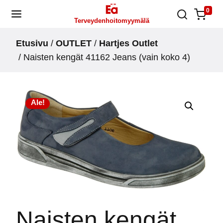
Skip
0
Terveydenhoitomyymälä
to
content
Etusivu
/
OUTLET
/
Hartjes Outlet
/ Naisten kengät 41162 Jeans (vain koko 4)
Ale!
Naisten kengät