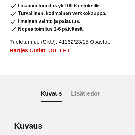
Jeans
Ilmainen toimitus yli 100 € ostoksille.
(vain
Turvallinen, kotimainen verkkokauppa.
koko
Ilmainen vaihto ja palautus.
4)
Nopea toimitus 2-6 päivässä.
määrä
Tuotetunnus (SKU):
41162/23/15
Osastot:
Hartjes Outlet
,
OUTLET
Kuvaus
Lisätiedot
Kuvaus