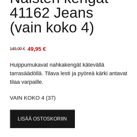
41162 Jeans
(vain koko 4)
49,95
€
149,00
€
Alkuperäinen
Nykyinen
hinta
hinta
Huippumukavat nahkakengät kätevällä
oli:
on:
tarrasäädöllä. Tilava lesti ja pyöreä kärki antavat
149,00 €.
49,95 €.
tilaa varpaille.
VAIN KOKO 4 (37)
Naisten
LISÄÄ OSTOSKORIIN
kengät
41162