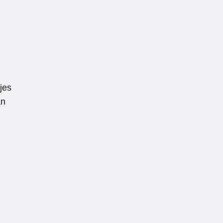
jes
an