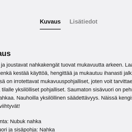
Kuvaus
Lisätiedot
aus
 ja joustavat nahkakengät tuovat mukavuutta arkeen. L
nkä kestää käyttöä, hengittää ja mukautuu ihanasti jalk
ä on irrotettavat mukavuuspohjalliset, joten voit tarvitta
 tilalle yksilölliset pohjalliset. Saumaton sisävuori on p
ahkaa. Nauhoilla yksilöllinen säädettävyys. Näissä keng
viihtyvät!
inta: Nubuk nahka
ori ja sisäpohja: Nahka