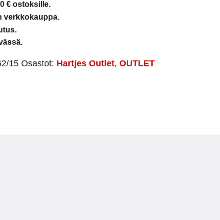
0 € ostoksille.
en verkkokauppa.
utus.
vässä.
62/15
Osastot:
Hartjes Outlet
,
OUTLET