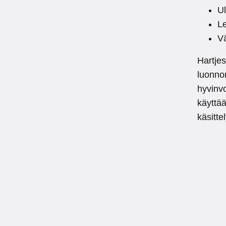
U
Le
Vä
Hartjes
luonno
hyvinvo
käyttä
käsitte