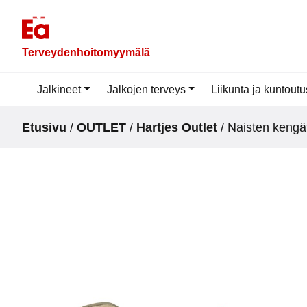
Skip
to
content
Terveydenhoitomyymälä
Jalkineet
Jalkojen terveys
Liikunta ja kuntoutu
Etusivu
/
OUTLET
/
Hartjes Outlet
/ Naisten kengä