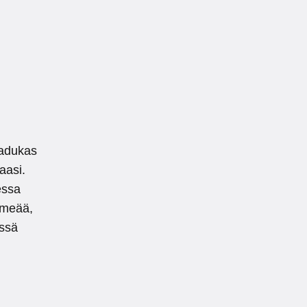
aadukas
aasi.
essa
ehmeää,
issä