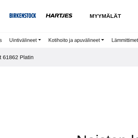
MYYMÄLÄT
s
Uintivälineet
Kotihoito ja apuvälineet
Lämmittimet
t 61862 Platin