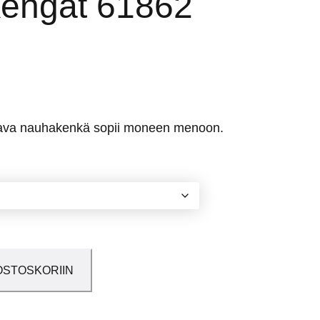
kengät 61862
kava nauhakenkä sopii moneen menoon.
OSTOSKORIIN