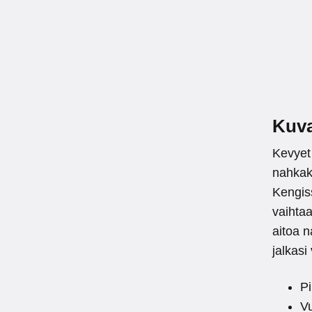
Kuv
Kevyet
nahkake
Kengiss
vaihtaa
aitoa n
jalkasi 
P
Vu