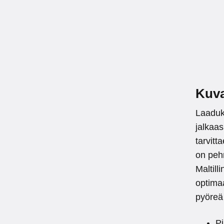
Kuv
Laaduk
jalkaas
tarvitt
on peh
Maltill
optimaa
pyöreä
P