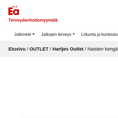
Skip
to
content
Terveydenhoitomyymälä
Jalkineet
Jalkojen terveys
Liikunta ja kuntoutu
Etusivu
/
OUTLET
/
Hartjes Outlet
/ Naisten kengät