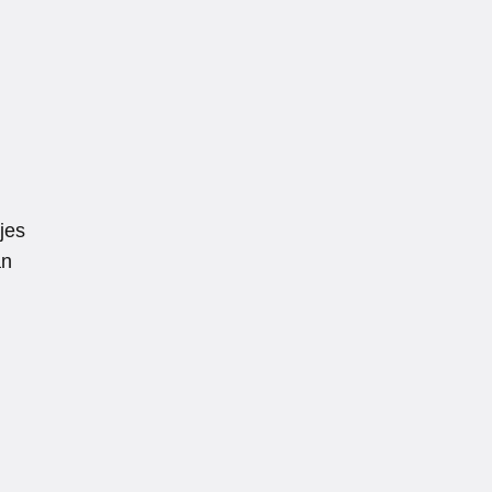
jes
an