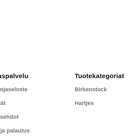
aspalvelu
Tuotekategoriat
ojaseloste
Birkenstock
ät
Hartjes
usehdot
 ja palautus