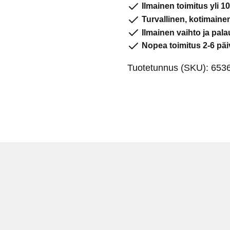
Ilmainen toimitus yli 10
(koot
Turvallinen, kotimain
3
Ilmainen vaihto ja pala
ja
Nopea toimitus 2-6 päi
3,5)
Tuotetunnus (SKU):
6536
määrä