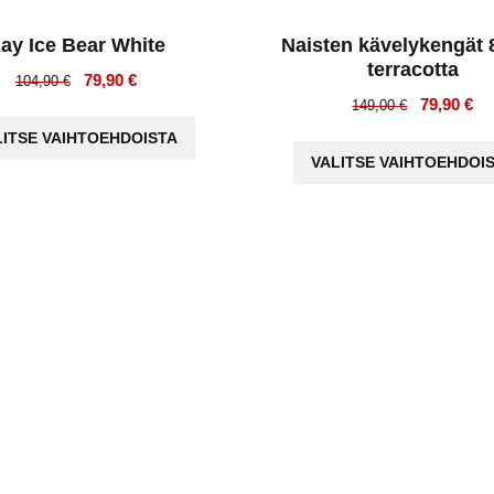
ay Ice Bear White
Naisten kävelykengät 
terracotta
Alkuperäinen
Nykyinen
79,90
€
104,90
€
Alkuperäi
Ny
79,90
€
hinta
hinta
149,00
€
Tällä
hinta
hin
oli:
on:
LITSE VAIHTOEHDOISTA
tuotteella
oli:
on
104,90 €.
79,90 €.
VALITSE VAIHTOEHDOI
on
149,00 €.
79,
useampi
muunnelma.
Voit
tehdä
valinnat
tuotteen
sivulla.