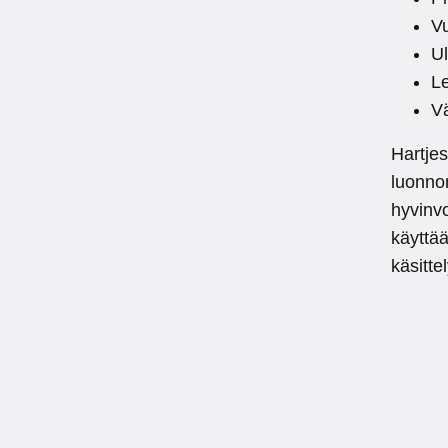
Vu
U
Le
Vä
Hartjes
luonno
hyvinvo
käyttä
käsitte