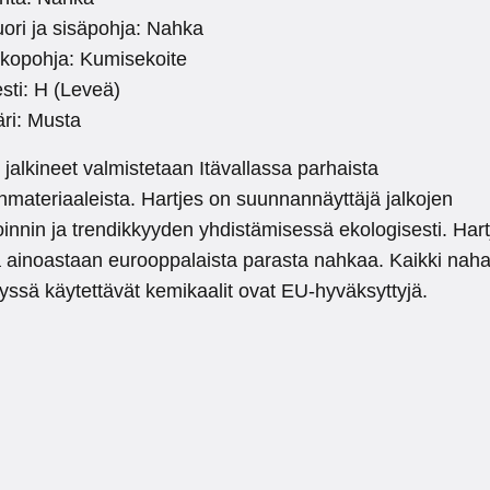
ori ja sisäpohja: Nahka
lkopohja: Kumisekoite
sti: H (Leveä)
ri: Musta
 jalkineet valmistetaan Itävallassa parhaista
nmateriaaleista. Hartjes on suunnannäyttäjä jalkojen
innin ja trendikkyyden yhdistämisessä ekologisesti. Hart
ä ainoastaan eurooppalaista parasta nahkaa. Kaikki nah
lyssä käytettävät kemikaalit ovat EU-hyväksyttyjä.