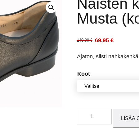
Naisten 
Musta (ko
69,95
€
149,00
€
Alkuperäinen
Nykyinen
hinta
hinta
Ajaton, siisti nahkakenk
oli:
on:
149,00 €.
69,95 €.
Koot
Naisten
LISÄÄ 
kengät
65362
Musta