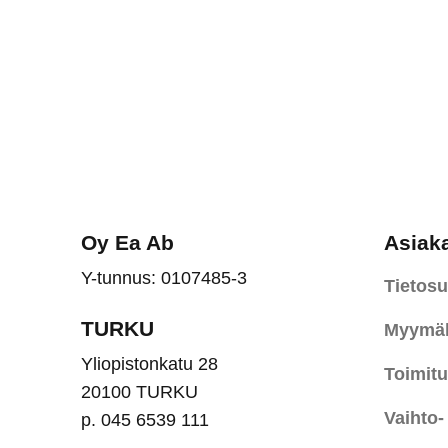
Oy Ea Ab
Asiak
Y-tunnus: 0107485-3
Tietosu
TURKU
Myymäl
Yliopistonkatu 28
Toimit
20100 TURKU
Vaihto-
p. 045 6539 111