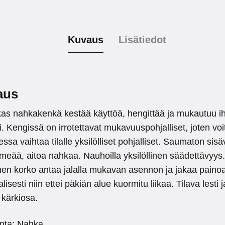
Kuvaus
Lisätiedot
aus
as nahkakenkä kestää käyttöä, hengittää ja mukautuu ih
i. Kengissä on irrotettavat mukavuuspohjalliset, joten voi
aessa vaihtaa tilalle yksilölliset pohjalliset. Saumaton sisä
meää, aitoa nahkaa. Nauhoilla yksilöllinen säädettävyys
inen korko antaa jalalla mukavan asennon ja jakaa paino
lisesti niin ettei päkiän alue kuormitu liikaa. Tilava lesti j
 kärkiosa.
inta: Nahka