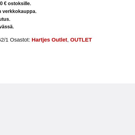
0 € ostoksille.
en verkkokauppa.
utus.
vässä.
2/1
Osastot:
Hartjes Outlet
,
OUTLET