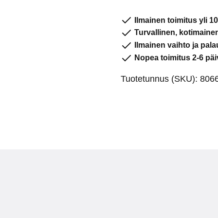
80662
Musta
Ilmainen toimitus yli 10
(H-
Turvallinen, kotimain
lesti)
Ilmainen vaihto ja pala
määrä
Nopea toimitus 2-6 päi
Tuotetunnus (SKU):
8066