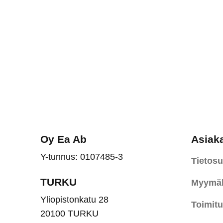
Oy Ea Ab
Asiak
Y-tunnus: 0107485-3
Tietosu
TURKU
Myymäl
Yliopistonkatu 28
Toimit
20100 TURKU