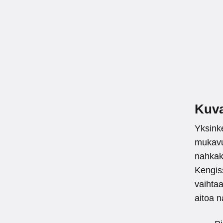
Kuv
Yksinke
mukavu
nahkake
Kengiss
vaihtaa
aitoa n