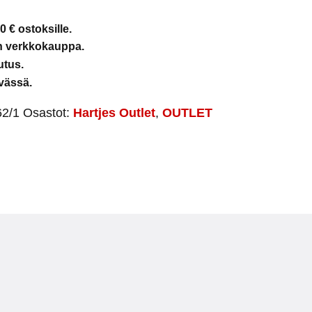
0 € ostoksille.
en verkkokauppa.
utus.
vässä.
2/1
Osastot:
Hartjes Outlet
,
OUTLET