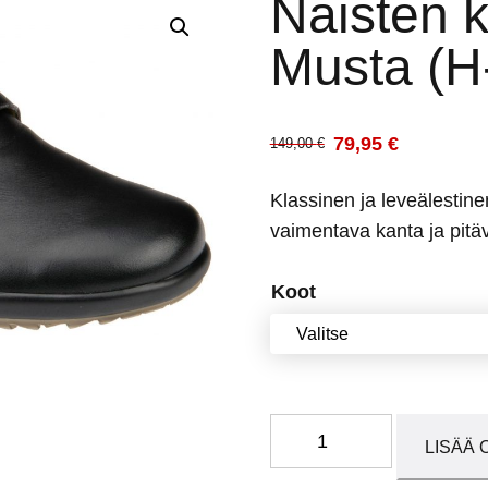
Naisten 
Musta (H-
79,95
€
149,00
€
Alkuperäinen
Nykyinen
hinta
hinta
Klassinen ja leveälestine
oli:
on:
vaimentava kanta ja pitä
149,00 €.
79,95 €.
Koot
Naisten
LISÄÄ 
kengät