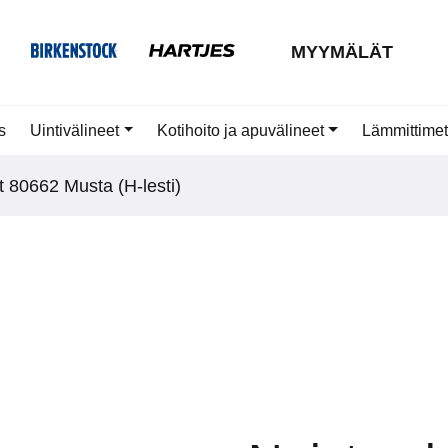
MYYMÄLÄT
s
Uintivälineet
Kotihoito ja apuvälineet
Lämmittimet
t 80662 Musta (H-lesti)