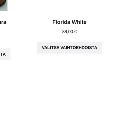
ara
Florida White
89,00
€
ice
Tällä
nge:
Tällä
VALITSE VAIHTOEHDOISTA
tuotteella
,90 €
STA
tuotteella
on
rough
on
useampi
,95 €
useampi
muunnelma.
muunnelma.
Voit
Voit
tehdä
tehdä
valinnat
valinnat
tuotteen
tuotteen
sivulla.
sivulla.