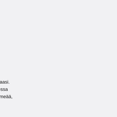
aasi.
essa
ehmeää,