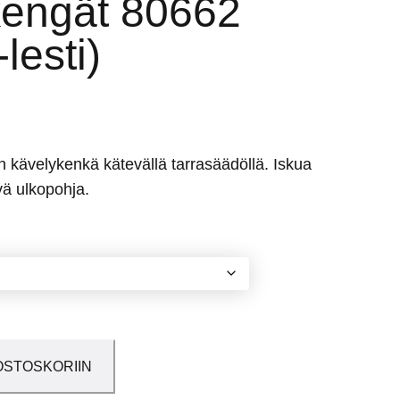
kengät 80662
lesti)
n kävelykenkä kätevällä tarrasäädöllä. Iskua
vä ulkopohja.
OSTOSKORIIN