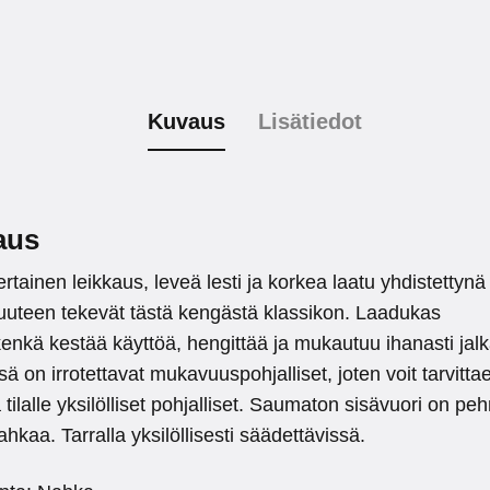
Kuvaus
Lisätiedot
aus
rtainen leikkaus, leveä lesti ja korkea laatu yhdistettynä
uteen tekevät tästä kengästä klassikon. Laadukas
nkä kestää käyttöä, hengittää ja mukautuu ihanasti jalk
ä on irrotettavat mukavuuspohjalliset, joten voit tarvitta
 tilalle yksilölliset pohjalliset. Saumaton sisävuori on p
ahkaa. Tarralla yksilöllisesti säädettävissä.