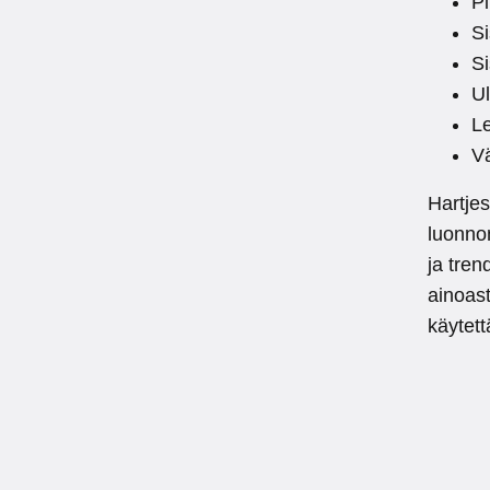
P
Si
S
U
Le
Vä
Hartjes
luonnon
ja tren
ainoas
käytett