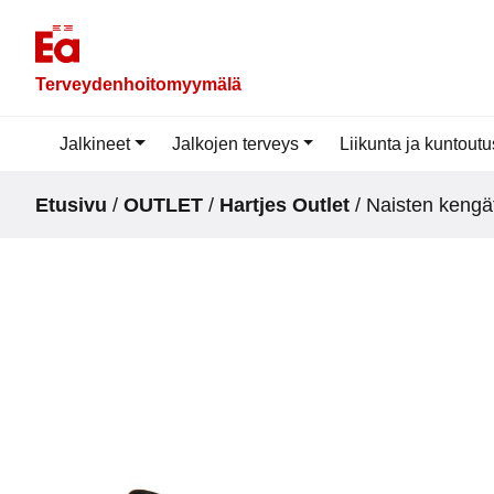
Skip
to
content
Terveydenhoitomyymälä
Jalkineet
Jalkojen terveys
Liikunta ja kuntoutu
Etusivu
/
OUTLET
/
Hartjes Outlet
/ Naisten kengä