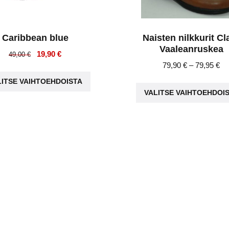
Caribbean blue
Naisten nilkkurit Cl
Vaaleanruskea
Alkuperäinen
Nykyinen
19,90
€
49,00
€
Pr
79,90
€
–
79,95
€
hinta
hinta
Tällä
ra
oli:
on:
LITSE VAIHTOEHDOISTA
tuotteella
79
49,00 €.
19,90 €.
VALITSE VAIHTOEHDOI
on
th
useampi
79
muunnelma.
Voit
tehdä
valinnat
tuotteen
sivulla.