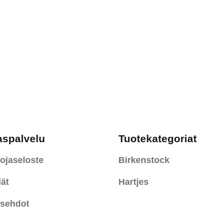
aspalvelu
Tuotekategoriat
ojaseloste
Birkenstock
ät
Hartjes
usehdot