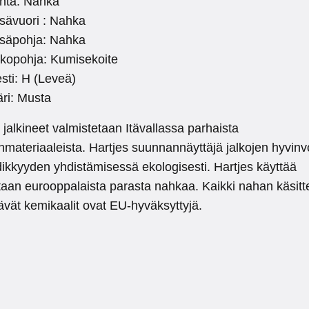
inta: Nahka
sävuori : Nahka
isäpohja: Nahka
lkopohja: Kumisekoite
sti: H (Leveä)
ri: Musta
 jalkineet valmistetaan Itävallassa parhaista
materiaaleista. Hartjes suunnannäyttäjä jalkojen hyvinv
dikkyyden yhdistämisessä ekologisesti. Hartjes käyttää
taan eurooppalaista parasta nahkaa. Kaikki nahan käsitt
ävät kemikaalit ovat EU-hyväksyttyjä.