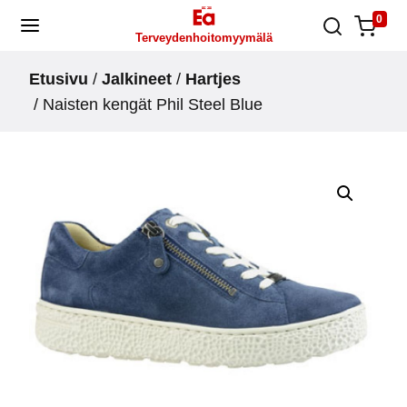
Skip
0
Terveydenhoitomyymälä
to
content
Etusivu
/
Jalkineet
/
Hartjes
/ Naisten kengät Phil Steel Blue