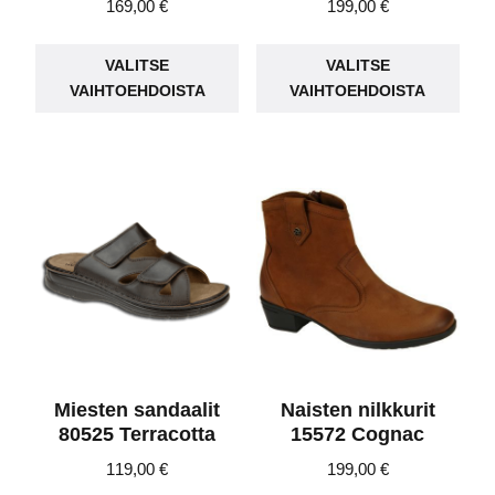
169,00
€
199,00
€
Tällä
Täll
VALITSE
VALITSE
tuotteella
tuot
VAIHTOEHDOISTA
VAIHTOEHDOISTA
on
on
useampi
use
muunnelma.
muu
Voit
Voit
tehdä
teh
valinnat
vali
tuotteen
tuot
sivulla.
sivu
Miesten sandaalit
Naisten nilkkurit
80525 Terracotta
15572 Cognac
119,00
€
199,00
€