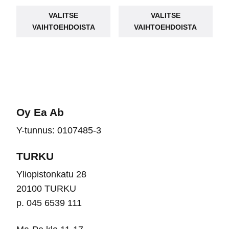
Tällä
Täll
VALITSE
VALITSE
tuotteella
tuot
VAIHTOEHDOISTA
VAIHTOEHDOISTA
on
on
useampi
use
muunnelma.
muu
Voit
Voit
tehdä
teh
valinnat
vali
Oy Ea Ab
tuotteen
tuot
Y-tunnus: 0107485-3
sivulla.
sivu
TURKU
Yliopistonkatu 28
20100 TURKU
p. 045 6539 111