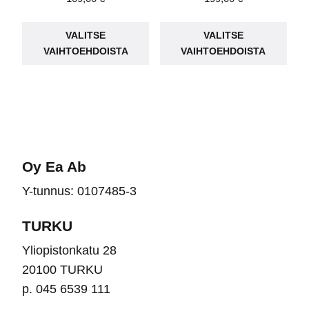
Tällä
Täll
VALITSE
VALITSE
tuotteella
tuot
VAIHTOEHDOISTA
VAIHTOEHDOISTA
on
on
useampi
use
muunnelma.
muu
Voit
Voit
tehdä
teh
valinnat
vali
Oy Ea Ab
tuotteen
tuot
Y-tunnus: 0107485-3
sivulla.
sivu
TURKU
Yliopistonkatu 28
20100 TURKU
p. 045 6539 111