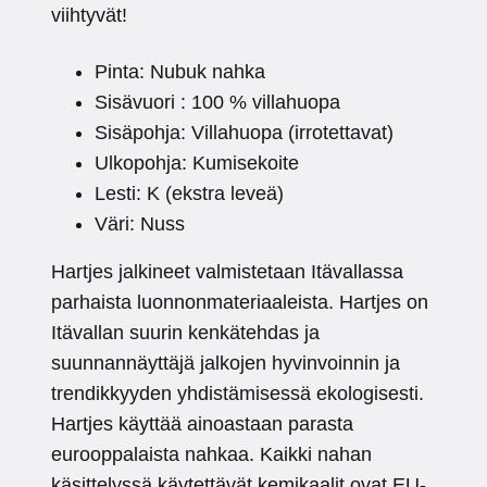
viihtyvät!
Pinta: Nubuk nahka
Sisävuori : 100 % villahuopa
Sisäpohja: Villahuopa (irrotettavat)
Ulkopohja: Kumisekoite
Lesti: K (ekstra leveä)
Väri: Nuss
Hartjes jalkineet valmistetaan Itävallassa
parhaista luonnonmateriaaleista. Hartjes on
Itävallan suurin kenkätehdas ja
suunnannäyttäjä jalkojen hyvinvoinnin ja
trendikkyyden yhdistämisessä ekologisesti.
Hartjes käyttää ainoastaan parasta
eurooppalaista nahkaa. Kaikki nahan
käsittelyssä käytettävät kemikaalit ovat EU-