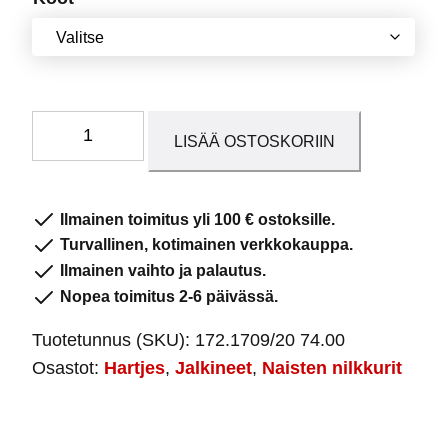
Naisten
LISÄÄ OSTOSKORIIN
nilkkurit
172.1709/20
Nuss
Ilmainen toimitus yli 100 € ostoksille.
määrä
Turvallinen, kotimainen verkkokauppa.
Ilmainen vaihto ja palautus.
Nopea toimitus 2-6 päivässä.
Tuotetunnus (SKU):
172.1709/20 74.00
Osastot:
Hartjes
,
Jalkineet
,
Naisten nilkkurit