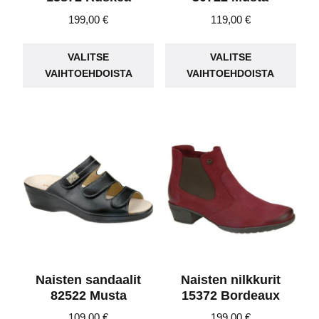
199,00
€
119,00
€
Tällä
Täll
VALITSE
VALITSE
tuotteella
tuot
VAIHTOEHDOISTA
VAIHTOEHDOISTA
on
on
useampi
use
muunnelma.
muu
Voit
Voit
tehdä
teh
valinnat
vali
tuotteen
tuot
sivulla.
sivu
Naisten sandaalit
Naisten nilkkurit
82522 Musta
15372 Bordeaux
109,00
€
199,00
€