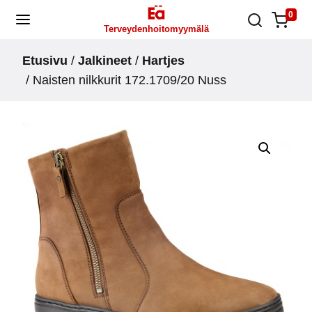
Skip
0
Terveydenhoitomyymälä
to
content
Etusivu
/
Jalkineet
/
Hartjes
/ Naisten nilkkurit 172.1709/20 Nuss