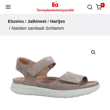
Skip
0
Terveydenhoitomyymälä
to
content
Etusivu
/
Jalkineet
/
Hartjes
/ Naisten sandaali Schlamm