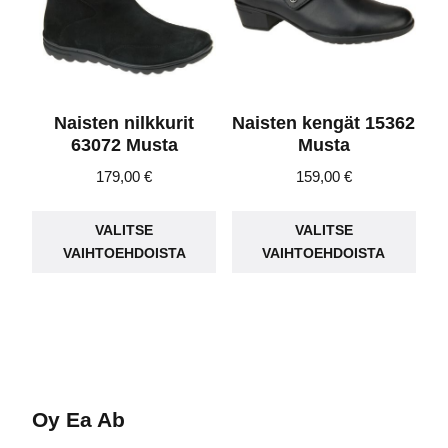
tuotteen
tuot
sivulla.
sivu
Naisten nilkkurit
Naisten kengät 15362
63072 Musta
Musta
179,00
€
159,00
€
Tällä
Täll
VALITSE
VALITSE
tuotteella
tuot
VAIHTOEHDOISTA
VAIHTOEHDOISTA
on
on
useampi
use
muunnelma.
muu
Voit
Voit
tehdä
teh
valinnat
vali
Oy Ea Ab
tuotteen
tuot