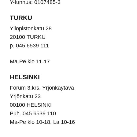
Y-tunnus: 0107485-3
sivulla.
sivu
TURKU
Yliopistonkatu 28
20100 TURKU
p. 045 6539 111
Ma-Pe klo 11-17
HELSINKI
Forum 3.krs, Yrjönkäytävä
Yrjönkatu 23
00100 HELSINKI
Puh. 045 6539 110
Ma-Pe klo 10-18, La 10-16