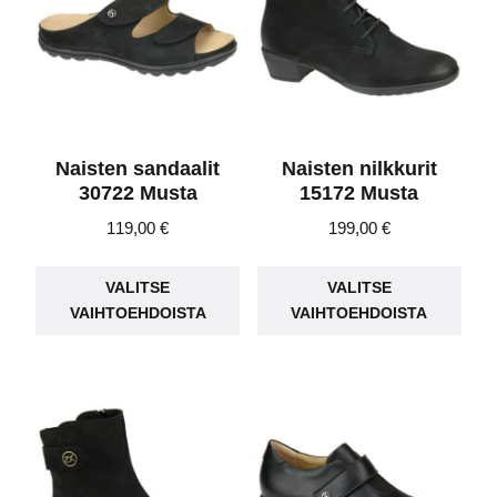
Naisten sandaalit
Naisten nilkkurit
30722 Musta
15172 Musta
119,00
€
199,00
€
Tällä
Täll
VALITSE
VALITSE
tuotteella
tuot
VAIHTOEHDOISTA
VAIHTOEHDOISTA
on
on
useampi
use
muunnelma.
muu
Voit
Voit
tehdä
teh
valinnat
vali