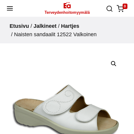
Skip
0
Terveydenhoitomyymälä
to
content
Etusivu
/
Jalkineet
/
Hartjes
/ Naisten sandaalit 12522 Valkoinen