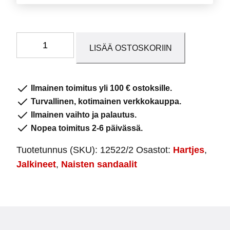
Naisten
LISÄÄ OSTOSKORIIN
sandaalit
12522
Valkoinen
Ilmainen toimitus yli 100 € ostoksille.
määrä
Turvallinen, kotimainen verkkokauppa.
Ilmainen vaihto ja palautus.
Nopea toimitus 2-6 päivässä.
Tuotetunnus (SKU):
12522/2
Osastot:
Hartjes
,
Jalkineet
,
Naisten sandaalit