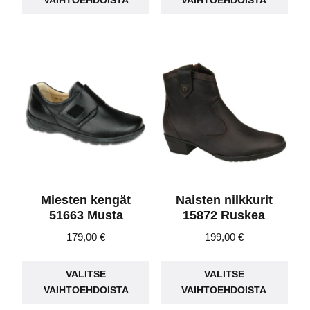
VAIHTOEHDOISTA
VAIHTOEHDOISTA
on
on
useampi
use
muunnelma.
muu
Voit
Voit
tehdä
teh
valinnat
vali
tuotteen
tuot
sivulla.
sivu
Miesten kengät
Naisten nilkkurit
51663 Musta
15872 Ruskea
179,00
€
199,00
€
Tällä
Täll
VALITSE
VALITSE
tuotteella
tuot
VAIHTOEHDOISTA
VAIHTOEHDOISTA
on
on