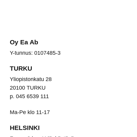
useampi
use
muunnelma.
muu
Voit
Voit
tehdä
teh
valinnat
vali
Oy Ea Ab
tuotteen
tuot
Y-tunnus: 0107485-3
sivulla.
sivu
TURKU
Yliopistonkatu 28
20100 TURKU
p. 045 6539 111
Ma-Pe klo 11-17
HELSINKI