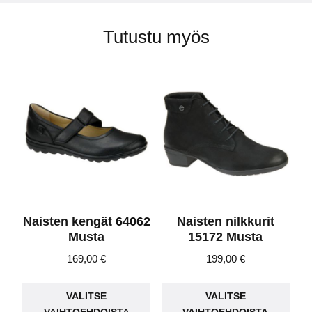
Tutustu myös
Naisten kengät 64062
Naisten nilkkurit
Musta
15172 Musta
169,00
€
199,00
€
Tällä
Täll
VALITSE
VALITSE
tuotteella
tuot