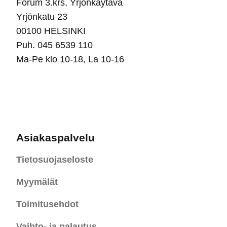
Forum 3.krs, Yrjönkäytävä
Yrjönkatu 23
00100 HELSINKI
Puh. 045 6539 110
Ma-Pe klo 10-18, La 10-16
Asiakaspalvelu
Tietosuojaseloste
Myymälät
Toimitusehdot
Vaihto- ja palautus