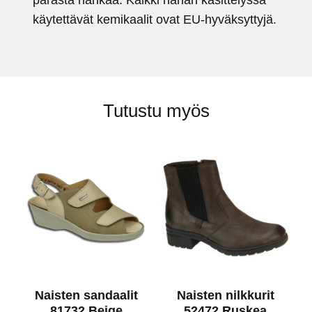
parasta nahkaa. Kaikki nahan käsittelyssä
käytettävät kemikaalit ovat EU-hyväksyttyjä.
Tutustu myös
Naisten sandaalit
Naisten nilkkurit
81732 Beige
52472 Ruskea