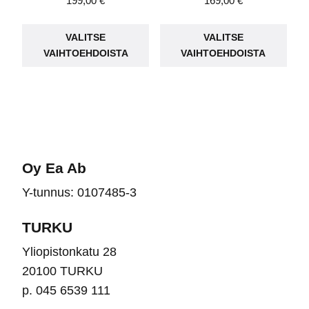
199,00
€
169,00
€
Tällä
Täll
VALITSE
VALITSE
tuotteella
tuot
VAIHTOEHDOISTA
VAIHTOEHDOISTA
on
on
useampi
use
muunnelma.
muu
Voit
Voit
tehdä
teh
valinnat
vali
Oy Ea Ab
tuotteen
tuot
Y-tunnus: 0107485-3
sivulla.
sivu
TURKU
Yliopistonkatu 28
20100 TURKU
p. 045 6539 111