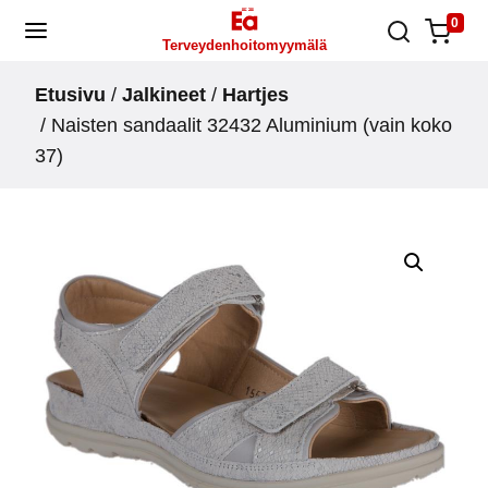
Skip
0
Terveydenhoitomyymälä
to
content
Etusivu
/
Jalkineet
/
Hartjes
/ Naisten sandaalit 32432 Aluminium (vain koko
37)