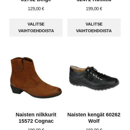
129,00
€
199,00
€
Tällä
Täll
VALITSE
VALITSE
tuotteella
tuot
VAIHTOEHDOISTA
VAIHTOEHDOISTA
on
on
useampi
use
muunnelma.
muu
Voit
Voit
tehdä
teh
valinnat
vali
tuotteen
tuot
sivulla.
sivu
Naisten nilkkurit
Naisten kengät 60262
15572 Cognac
Wolf