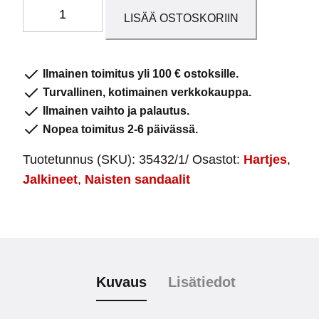
Naisten
LISÄÄ OSTOSKORIIN
sandaalit
35432
Musta
Ilmainen toimitus yli 100 € ostoksille.
määrä
Turvallinen, kotimainen verkkokauppa.
Ilmainen vaihto ja palautus.
Nopea toimitus 2-6 päivässä.
Tuotetunnus (SKU):
35432/1/
Osastot:
Hartjes
,
Jalkineet
,
Naisten sandaalit
Kuvaus
Lisätiedot