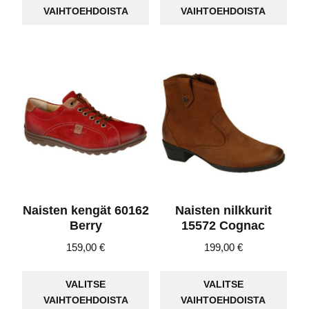
tuotteella
tuot
VAIHTOEHDOISTA
VAIHTOEHDOISTA
on
on
useampi
use
muunnelma.
muu
Voit
Voit
tehdä
teh
valinnat
vali
tuotteen
tuot
sivulla.
sivu
Naisten kengät 60162
Naisten nilkkurit
Berry
15572 Cognac
159,00
€
199,00
€
Tällä
Täll
VALITSE
VALITSE
tuotteella
tuot
VAIHTOEHDOISTA
VAIHTOEHDOISTA
on
on