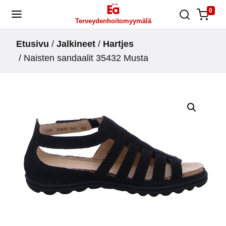
Skip
0
Terveydenhoitomyymälä
to
content
Etusivu
/
Jalkineet
/
Hartjes
/ Naisten sandaalit 35432 Musta