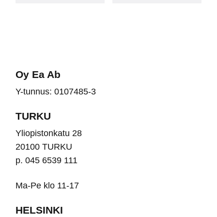
useampi
use
muunnelma.
muu
Voit
Voit
tehdä
teh
valinnat
vali
Oy Ea Ab
tuotteen
tuot
Y-tunnus: 0107485-3
sivulla.
sivu
TURKU
Yliopistonkatu 28
20100 TURKU
p. 045 6539 111
Ma-Pe klo 11-17
HELSINKI