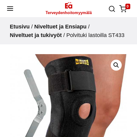
Skip
0
Terveydenhoitomyymälä
to
content
Etusivu
/
Niveltuet ja Ensiapu
/
Niveltuet ja tukivyöt
/ Polvituki lastoilla ST433