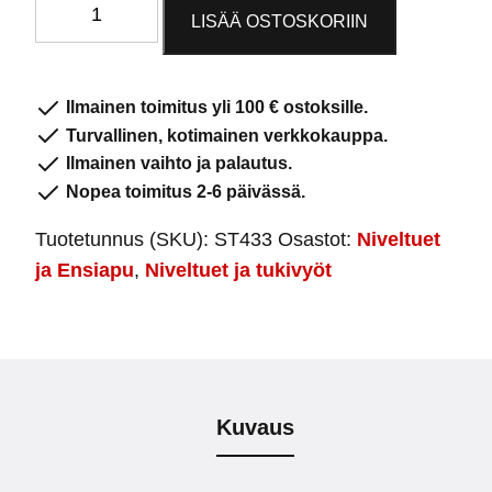
Polvituki
LISÄÄ OSTOSKORIIN
lastoilla
ST433
määrä
Ilmainen toimitus yli 100 € ostoksille.
Turvallinen, kotimainen verkkokauppa.
Ilmainen vaihto ja palautus.
Nopea toimitus 2-6 päivässä.
Tuotetunnus (SKU):
ST433
Osastot:
Niveltuet
ja Ensiapu
,
Niveltuet ja tukivyöt
Kuvaus