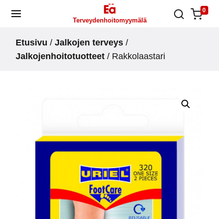
Skip
0
Terveydenhoitomyymälä
to
content
Etusivu
/
Jalkojen terveys
/
Jalkojenhoitotuotteet
/ Rakkolaastari