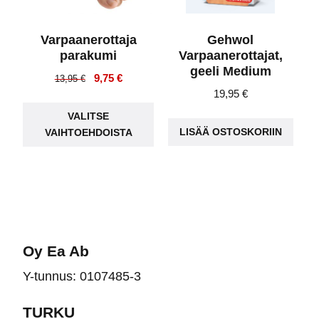
Varpaanerottaja
Gehwol
parakumi
Varpaanerottajat,
geeli Medium
Alkuperäinen
Nykyinen
9,75
€
13,95
€
19,95
€
hinta
hinta
Tällä
oli:
on:
VALITSE
tuotteella
13,95 €.
9,75 €.
LISÄÄ OSTOSKORIIN
VAIHTOEHDOISTA
on
useampi
muunnelma.
Voit
tehdä
valinnat
Oy Ea Ab
tuotteen
Y-tunnus: 0107485-3
sivulla.
TURKU