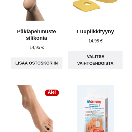
Päkiäpehmuste
Luupiikkityyny
silikonia
14,95
€
14,95
€
Täll
VALITSE
tuot
LISÄÄ OSTOSKORIIN
VAIHTOEHDOISTA
on
use
muu
Voit
Ale!
teh
vali
tuot
sivu