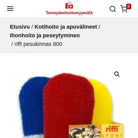
Skip
0
Terveydenhoitomyymälä
to
content
Etusivu
/
Kotihoito ja apuvälineet
/
Ihonhoito ja peseytyminen
/ riffi pesukinnas 800