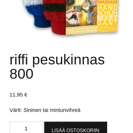
riffi pesukinnas
800
11,95
€
Värit: Sininen tai mintunvihreä
riffi
LISÄÄ OSTOSKORIIN