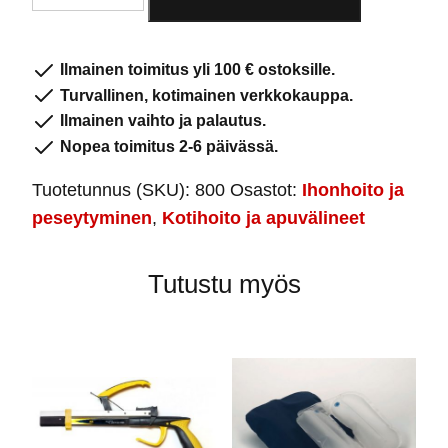
pesukinnas
800
määrä
Ilmainen toimitus yli 100 € ostoksille.
Turvallinen, kotimainen verkkokauppa.
Ilmainen vaihto ja palautus.
Nopea toimitus 2-6 päivässä.
Tuotetunnus (SKU):
800
Osastot:
Ihonhoito ja
peseytyminen
,
Kotihoito ja apuvälineet
Tutustu myös