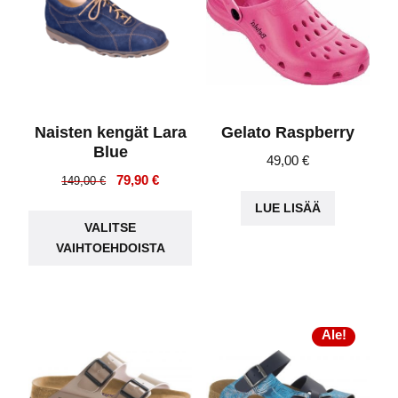
Naisten kengät Lara
Gelato Raspberry
Blue
49,00
€
Alkuperäinen
Nykyinen
79,90
€
149,00
€
hinta
hinta
Tällä
LUE LISÄÄ
oli:
on:
VALITSE
tuotteella
149,00 €.
79,90 €.
VAIHTOEHDOISTA
on
useampi
muunnelma.
Voit
Ale!
tehdä
valinnat