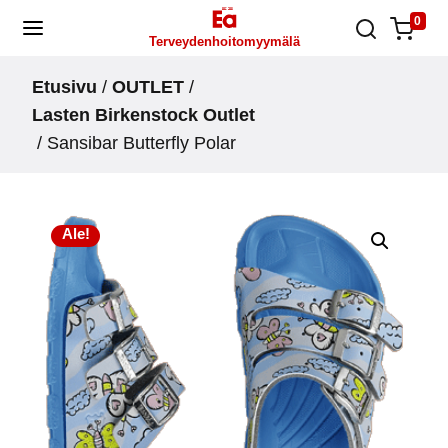
Skip
0
Terveydenhoitomyymälä
to
content
Etusivu
/
OUTLET
/
Lasten Birkenstock Outlet
/ Sansibar Butterfly Polar
Ale!