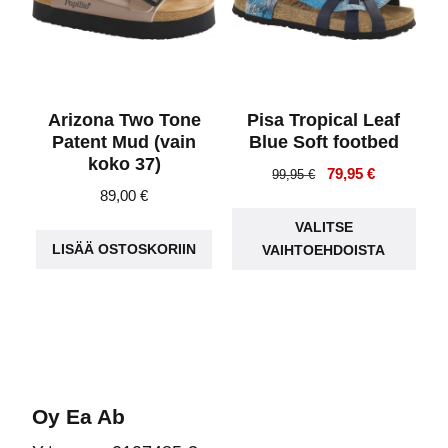
tuotteen
sivulla.
Arizona Two Tone
Pisa Tropical Leaf
Patent Mud (vain
Blue Soft footbed
koko 37)
Alkuperäinen
Nykyinen
79,95
€
99,95
€
89,00
€
hinta
hinta
Täll
oli:
on:
VALITSE
tuot
99,95 €.
79,95 €.
LISÄÄ OSTOSKORIIN
VAIHTOEHDOISTA
on
use
muu
Voit
teh
vali
Oy Ea Ab
tuot