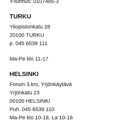
Y-tunnus: 0107485-3
sivu
TURKU
Yliopistonkatu 28
20100 TURKU
p. 045 6539 111
Ma-Pe klo 11-17
HELSINKI
Forum 3.krs, Yrjönkäytävä
Yrjönkatu 23
00100 HELSINKI
Puh. 045 6539 110
Ma-Pe klo 10-18, La 10-16