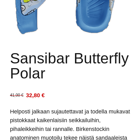
Sansibar Butterfly
Polar
32,80
€
41,00
€
Alkuperäinen
Nykyinen
hinta
hinta
Helposti jalkaan sujautettavat ja todella mukavat
oli:
on:
pistokkaat kaikenlaisiin seikkailuihin,
41,00 €.
32,80 €.
pihaleikkeihin tai rannalle. Birkenstockin
anatominen muotoilu tekee näistä sandaaleista