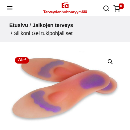
Skip
0
Terveydenhoitomyymälä
to
content
Etusivu
/
Jalkojen terveys
/ Silikoni Gel tukipohjalliset
Ale!