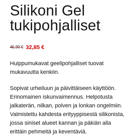
Silikoni Gel
tukipohjalliset
32,85
€
46,90
€
Alkuperäinen
Nykyinen
hinta
hinta
Huippumukavat geelipohjalliset tuovat
oli:
on:
mukavuutta kenkiin.
46,90 €.
32,85 €.
Sopivat urheiluun ja päivittäiseen käyttöön.
Erinomainen iskunvaimennus. Helpotusta
jalkaterän, nilkan, polven ja lonkan ongelmiin.
Valmistettu kahdesta erityyppisestä silikonista,
jossa siniset alueet kannan ja päkiän alla
erittäin pehmeitä ja keventäviä.