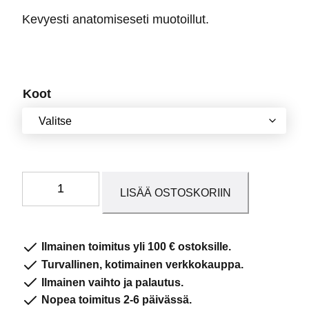
Kevyesti anatomiseseti muotoillut.
Koot
Silikoni
LISÄÄ OSTOSKORIIN
Gel
tukipohjalliset
määrä
Ilmainen toimitus yli 100 € ostoksille.
Turvallinen, kotimainen verkkokauppa.
Ilmainen vaihto ja palautus.
Nopea toimitus 2-6 päivässä.