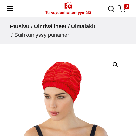
Skip
0
Terveydenhoitomyymälä
to
content
Etusivu
/
Uintivälineet
/
Uimalakit
/ Suihkumyssy punainen