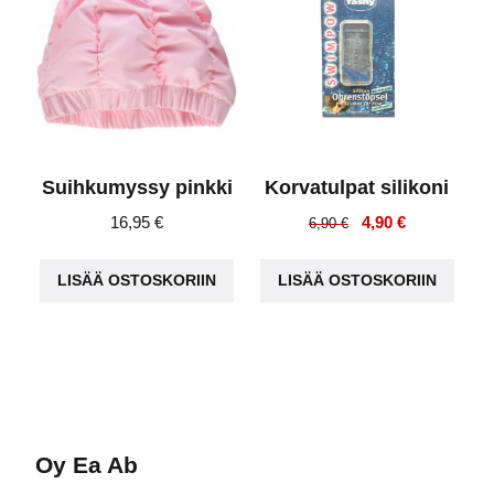
Suihkumyssy pinkki
Korvatulpat silikoni
Alkuperäinen
Nykyinen
16,95
€
4,90
€
6,90
€
hinta
hinta
oli:
on:
LISÄÄ OSTOSKORIIN
LISÄÄ OSTOSKORIIN
6,90 €.
4,90 €.
Oy Ea Ab