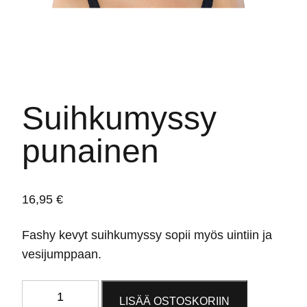
Suihkumyssy
punainen
16,95
€
Fashy kevyt suihkumyssy sopii myös uintiin ja
vesijumppaan.
Suihkumyssy
LISÄÄ OSTOSKORIIN