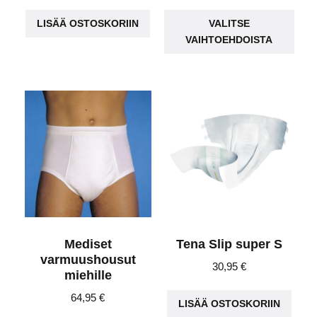
Täll
LISÄÄ OSTOSKORIIN
VALITSE
tuot
VAIHTOEHDOISTA
on
use
muu
Voit
teh
vali
tuot
sivu
Mediset
Tena Slip super S
varmuushousut
30,95
€
miehille
64,95
€
LISÄÄ OSTOSKORIIN