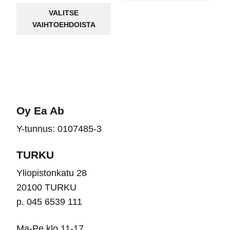
Tällä
VALITSE
tuotteella
VAIHTOEHDOISTA
on
useampi
muunnelma.
Voit
tehdä
valinnat
Oy Ea Ab
tuotteen
Y-tunnus: 0107485-3
sivulla.
TURKU
Yliopistonkatu 28
20100 TURKU
p. 045 6539 111
Ma-Pe klo 11-17