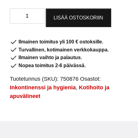
Tena
LISÄÄ OSTOSKORIIN
men
Level
3
Ilmainen toimitus yli 100 € ostoksille.
määrä
Turvallinen, kotimainen verkkokauppa.
Ilmainen vaihto ja palautus.
Nopea toimitus 2-6 päivässä.
Tuotetunnus (SKU):
750876
Osastot:
Inkontinenssi ja hygienia
,
Kotihoito ja
apuvälineet