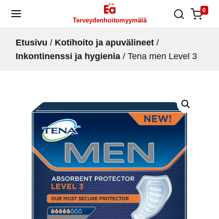
Skip
0
Terveydenhoitomyymälä
to
content
Etusivu
/
Kotihoito ja apuvälineet
/
Inkontinenssi ja hygienia
/ Tena men Level 3