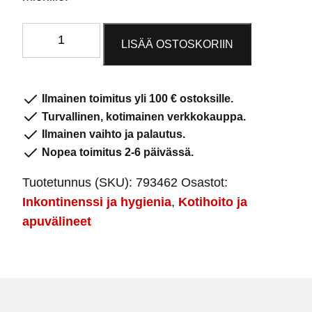
Tena
LISÄÄ OSTOSKORIIN
Pants
super
S
Ilmainen toimitus yli 100 € ostoksille.
määrä
Turvallinen, kotimainen verkkokauppa.
Ilmainen vaihto ja palautus.
Nopea toimitus 2-6 päivässä.
Tuotetunnus (SKU):
793462
Osastot:
Inkontinenssi ja hygienia
,
Kotihoito ja
apuvälineet