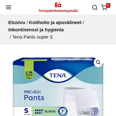
Skip
0
Terveydenhoitomyymälä
to
content
Etusivu
/
Kotihoito ja apuvälineet
/
Inkontinenssi ja hygienia
/ Tena Pants super S