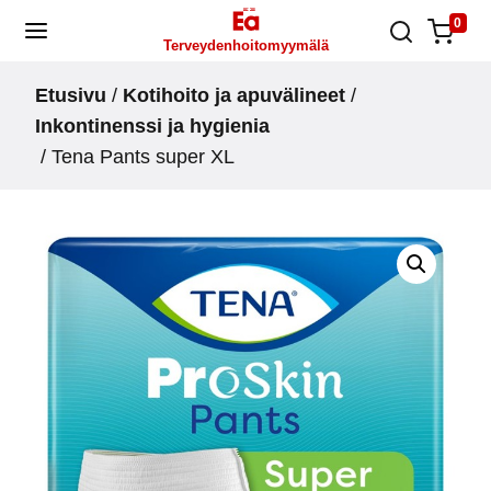
Skip
0
Terveydenhoitomyymälä
to
content
Etusivu
/
Kotihoito ja apuvälineet
/
Inkontinenssi ja hygienia
/ Tena Pants super XL