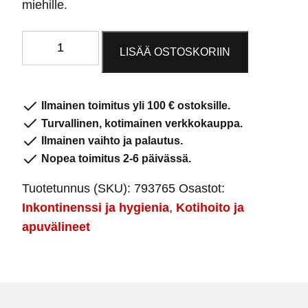
miehille.
Tena
LISÄÄ OSTOSKORIIN
Pants
super
XL
Ilmainen toimitus yli 100 € ostoksille.
määrä
Turvallinen, kotimainen verkkokauppa.
Ilmainen vaihto ja palautus.
Nopea toimitus 2-6 päivässä.
Tuotetunnus (SKU):
793765
Osastot:
Inkontinenssi ja hygienia
,
Kotihoito ja
apuvälineet