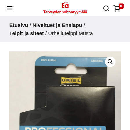
Skip
0
Terveydenhoitomyymälä
to
content
Etusivu
/
Niveltuet ja Ensiapu
/
Teipit ja siteet
/ Urheiluteippi Musta