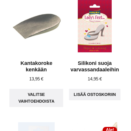
Kantakoroke
Silikoni suoja
kenkään
varvassandaaleihin
13,95
€
14,95
€
Tällä
VALITSE
LISÄÄ OSTOSKORIIN
tuotteella
VAIHTOEHDOISTA
on
useampi
muunnelma.
Voit
Ale!