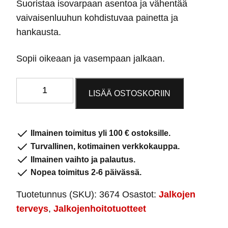
Suoristaa isovarpaan asentoa ja vähentää
oli:
on:
vaivaisenluuhun kohdistuvaa painetta ja
24,95 €.
19,95 €.
hankausta.
Sopii oikeaan ja vasempaan jalkaan.
Varpaanoikaisija
LISÄÄ OSTOSKORIIN
+
vaivaisenluun
suoja
Ilmainen toimitus yli 100 € ostoksille.
silikonia
Turvallinen, kotimainen verkkokauppa.
määrä
Ilmainen vaihto ja palautus.
Nopea toimitus 2-6 päivässä.
Tuotetunnus (SKU):
3674
Osastot:
Jalkojen
terveys
,
Jalkojenhoitotuotteet