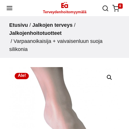
Skip
0
Terveydenhoitomyymälä
to
content
Etusivu
/
Jalkojen terveys
/
Jalkojenhoitotuotteet
/ Varpaanoikaisija + vaivaisenluun suoja
silikonia
Ale!