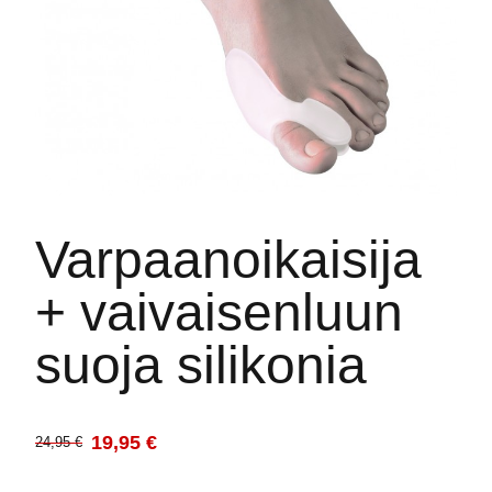
Varpaanoikaisija
+ vaivaisenluun
suoja silikonia
19,95
€
24,95
€
Alkuperäinen
Nykyinen
hinta
hinta