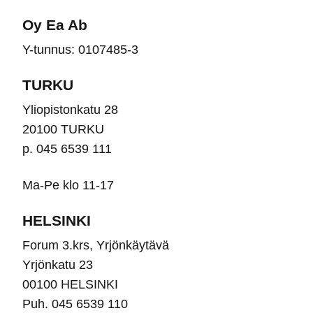
vali
Oy Ea Ab
tuot
Y-tunnus: 0107485-3
sivu
TURKU
Yliopistonkatu 28
20100 TURKU
p. 045 6539 111
Ma-Pe klo 11-17
HELSINKI
Forum 3.krs, Yrjönkäytävä
Yrjönkatu 23
00100 HELSINKI
Puh. 045 6539 110