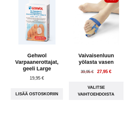
tehdä
valinnat
tuotteen
sivulla.
Gehwol
Vaivaisenluun
Varpaanerottajat,
yölasta vasen
geeli Large
Alkuperäinen
Nykyinen
27,95
€
39,95
€
19,95
€
hinta
hinta
Täll
oli:
on:
VALITSE
tuot
39,95 €.
27,95 €.
LISÄÄ OSTOSKORIIN
VAIHTOEHDOISTA
on
use
muu
Voit
teh