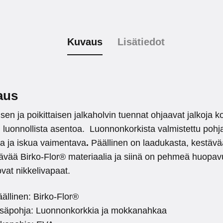
Kuvaus
Lisätiedot
aus
äisen ja poikittaisen jalkaholvin tuennat ohjaavat jalkoja k
 luonnollista asentoa. Luonnonkorkista valmistettu pohj
va ja iskua vaimentava
.
Päällinen on laadukasta, kestävä
tävää Birko-Flor® materiaalia ja siinä on pehmeä huopavu
ovat nikkelivapaat.
ällinen: Birko-Flor®
isäpohja: Luonnonkorkkia ja mokkanahkaa