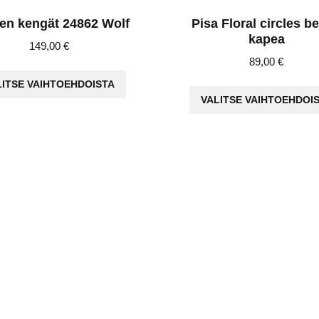
ten kengät 24862 Wolf
Pisa Floral circles be
kapea
149,00
€
89,00
€
Tällä
LITSE VAIHTOEHDOISTA
tuotteella
VALITSE VAIHTOEHDOI
on
useampi
muunnelma.
Voit
tehdä
valinnat
tuotteen
sivulla.