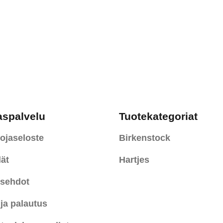
aspalvelu
Tuotekategoriat
ojaseloste
Birkenstock
ät
Hartjes
usehdot
 ja palautus