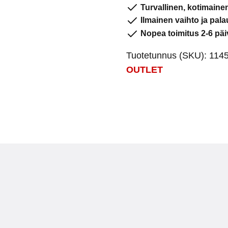
koko
Turvallinen, kotimain
28)
Ilmainen vaihto ja pala
määrä
Nopea toimitus 2-6 päi
Tuotetunnus (SKU):
114
OUTLET