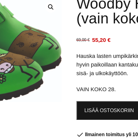
Woodby 
(vain kok
55,20
€
69,00
€
Alkuperäinen
Nykyinen
hinta
hinta
Hauska lasten umpikärkin
oli:
on:
hyvin paikoillaan kantaku
69,00 €.
55,20 €.
sisä- ja ulkokäyttöön.
VAIN KOKO 28.
Woodby
LISÄÄ OSTOSKORIIN
Horse
Green
(vain
Ilmainen toimitus yli 10