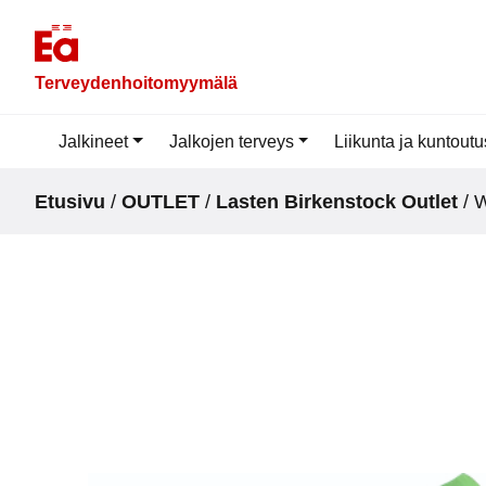
Skip
to
content
Terveydenhoitomyymälä
Jalkineet
Jalkojen terveys
Liikunta ja kuntoutu
Etusivu
/
OUTLET
/
Lasten Birkenstock Outlet
/ 