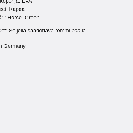
lkopohja: EVA
sti: Kapea
äri: Horse Green
dot: Soljella säädettävä remmi päällä.
n Germany.