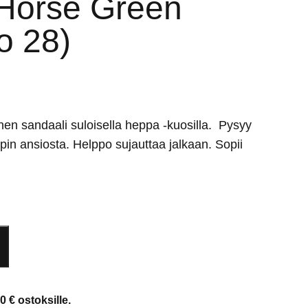
Horse Green
o 28)
en sandaali suloisella heppa -kuosilla. Pysyy
pin ansiosta. Helppo sujauttaa jalkaan. Sopii
0 € ostoksille.