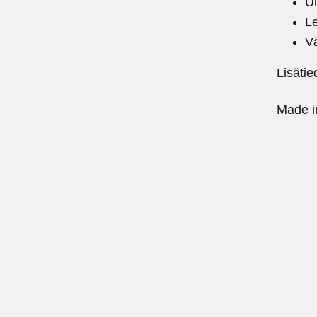
U
Le
V
Lisätie
Made i