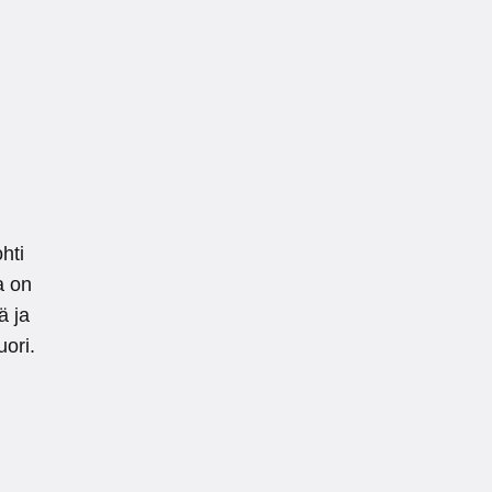
ohti
a on
ä ja
ori.