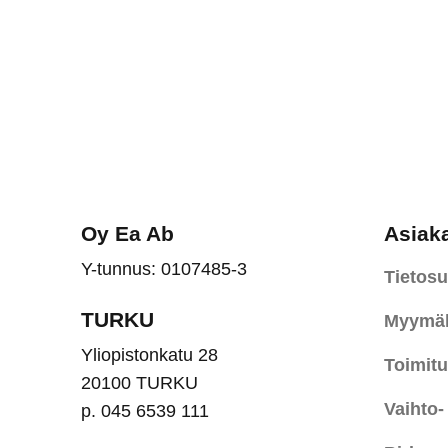
Oy Ea Ab
Asiak
Y-tunnus: 0107485-3
Tietosu
TURKU
Myymäl
Yliopistonkatu 28
Toimit
20100 TURKU
Vaihto-
p. 045 6539 111