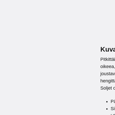
Kuv
Pitkitt
oikeea,
jousta
hengit
Soljet 
Pä
S