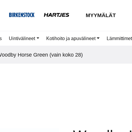
MYYMÄLÄT
s
Uintivälineet
Kotihoito ja apuvälineet
Lämmittimet
Woodby Horse Green (vain koko 28)