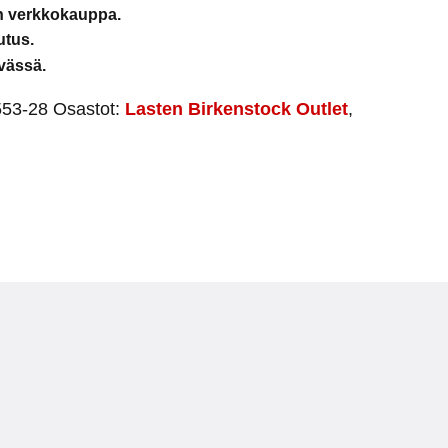
en verkkokauppa.
utus.
vässä.
553-28
Osastot:
Lasten Birkenstock Outlet
,