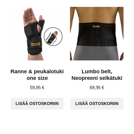
muunnelma.
muu
Voit
Voit
tehdä
teh
valinnat
vali
tuotteen
tuot
sivulla.
sivu
Ranne & peukalotuki
Lumbo belt,
one size
Neopreeni selkätuki
59,95
€
69,95
€
LISÄÄ OSTOSKORIIN
LISÄÄ OSTOSKORIIN