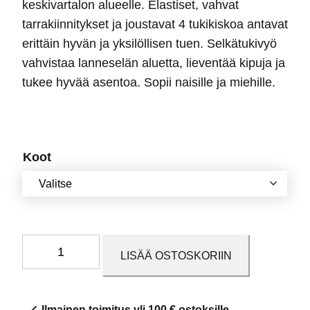
keskivartalon alueelle. Elastiset, vahvat
tarrakiinnitykset ja joustavat 4 tukikiskoa antavat
erittäin hyvän ja yksilöllisen tuen. Selkätukivyö
vahvistaa lanneselän aluetta, lieventää kipuja ja
tukee hyvää asentoa. Sopii naisille ja miehille.
Koot
Lumbo
LISÄÄ OSTOSKORIIN
sacral
Air
selkätuki
Ilmainen toimitus yli 100 € ostoksille.