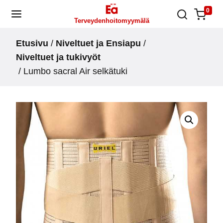
Skip
0
Terveydenhoitomyymälä
to
content
Etusivu
/
Niveltuet ja Ensiapu
/
Niveltuet ja tukivyöt
/ Lumbo sacral Air selkätuki