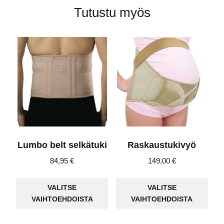
Tutustu myös
Lumbo belt selkätuki
Raskaustukivyö
84,95
€
149,00
€
Tällä
Täll
VALITSE
VALITSE
tuotteella
tuot
VAIHTOEHDOISTA
VAIHTOEHDOISTA
on
on
useampi
use