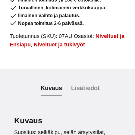
määrä
Turvallinen, kotimainen verkkokauppa.
Ilmainen vaihto ja palautus.
Nopea toimitus 2-6 päivässä.
Tuotetunnus (SKU):
07AU
Osastot:
Niveltuet ja
Ensiapu
,
Niveltuet ja tukivyöt
Kuvaus
Lisätiedot
Kuvaus
Suositus: selkäkipu, selän ärsytystilat,