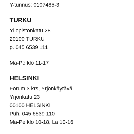
sivu
Y-tunnus: 0107485-3
sivulla.
TURKU
Yliopistonkatu 28
20100 TURKU
p. 045 6539 111
Ma-Pe klo 11-17
HELSINKI
Forum 3.krs, Yrjönkäytävä
Yrjönkatu 23
00100 HELSINKI
Puh. 045 6539 110
Ma-Pe klo 10-18, La 10-16