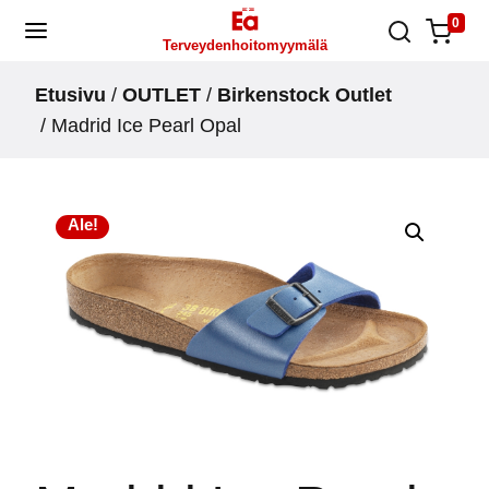
Skip
0
Terveydenhoitomyymälä
to
content
Etusivu
/
OUTLET
/
Birkenstock Outlet
/ Madrid Ice Pearl Opal
Ale!