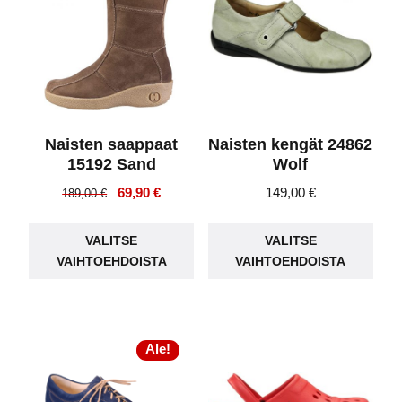
Naisten saappaat
Naisten kengät 24862
15192 Sand
Wolf
Alkuperäinen
Nykyinen
69,90
€
149,00
€
189,00
€
hinta
hinta
Tällä
Täll
oli:
on:
VALITSE
VALITSE
tuotteella
tuot
189,00 €.
69,90 €.
VAIHTOEHDOISTA
VAIHTOEHDOISTA
on
on
useampi
use
muunnelma.
muu
Voit
Voit
Ale!
tehdä
teh
valinnat
vali