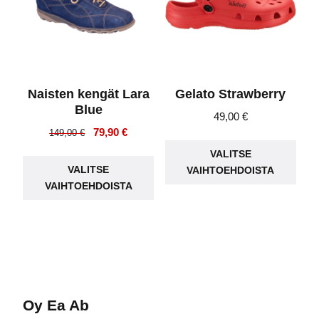
tuotteen
tuot
sivulla.
sivu
Naisten kengät Lara
Gelato Strawberry
Blue
49,00
€
Alkuperäinen
Nykyinen
79,90
€
149,00
€
Täll
hinta
hinta
Tällä
VALITSE
tuot
oli:
on:
VALITSE
VAIHTOEHDOISTA
tuotteella
on
149,00 €.
79,90 €.
VAIHTOEHDOISTA
on
use
useampi
muu
muunnelma.
Voit
Voit
teh
tehdä
vali
valinnat
tuot
Oy Ea Ab
tuotteen