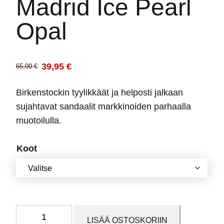
Madrid Ice Pearl
Opal
39,95
€
65,00
€
Alkuperäinen
Nykyinen
hinta
hinta
Birkenstockin tyylikkäät ja helposti jalkaan
oli:
on:
sujahtavat sandaalit markkinoiden parhaalla
65,00 €.
39,95 €.
muotoilulla.
Koot
Madrid
LISÄÄ OSTOSKORIIN