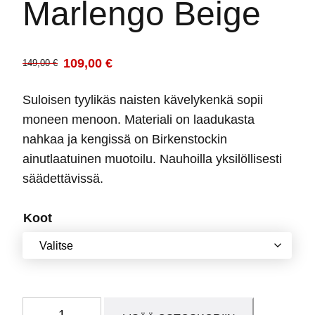
Marlengo Beige
109,00
€
149,00
€
Alkuperäinen
Nykyinen
hinta
hinta
Suloisen tyylikäs naisten kävelykenkä sopii
oli:
on:
moneen menoon. Materiali on laadukasta
149,00 €.
109,00 €.
nahkaa ja kengissä on Birkenstockin
ainutlaatuinen muotoilu. Nauhoilla yksilöllisesti
säädettävissä.
Koot
Marlengo