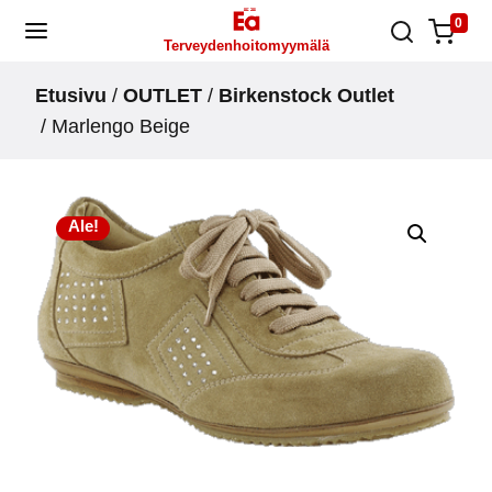
Skip
0
Terveydenhoitomyymälä
to
content
Etusivu
/
OUTLET
/
Birkenstock Outlet
/ Marlengo Beige
Ale!