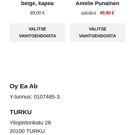
beige, kapea
Amelie Punainen
Alkuperäinen
Nykyinen
89,00
€
49,90
€
119,00
€
hinta
hinta
Tällä
Täll
oli:
on:
VALITSE
VALITSE
tuotteella
tuot
119,00 €.
49,90 €.
VAIHTOEHDOISTA
VAIHTOEHDOISTA
on
on
useampi
use
muunnelma.
muu
Voit
Voit
tehdä
teh
valinnat
vali
Oy Ea Ab
tuotteen
tuot
Y-tunnus: 0107485-3
sivulla.
sivu
TURKU
Yliopistonkatu 28
20100 TURKU