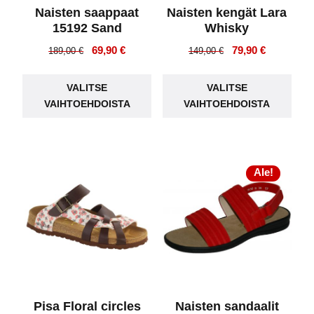
Naisten saappaat
Naisten kengät Lara
15192 Sand
Whisky
Alkuperäinen
Nykyinen
Alkuperäinen
Nykyinen
69,90
€
79,90
€
189,00
€
149,00
€
hinta
hinta
hinta
hinta
Tällä
Täll
oli:
on:
oli:
on:
VALITSE
VALITSE
tuotteella
tuot
189,00 €.
69,90 €.
149,00 €.
79,90 €.
VAIHTOEHDOISTA
VAIHTOEHDOISTA
on
on
useampi
use
muunnelma.
muu
Voit
Voit
Ale!
tehdä
teh
valinnat
vali
tuotteen
tuot
sivulla.
sivu
Pisa Floral circles
Naisten sandaalit