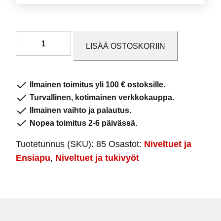
Mitella,
LISÄÄ OSTOSKORIIN
Käden
kantoside
määrä
Ilmainen toimitus yli 100 € ostoksille.
Turvallinen, kotimainen verkkokauppa.
Ilmainen vaihto ja palautus.
Nopea toimitus 2-6 päivässä.
Tuotetunnus (SKU):
85
Osastot:
Niveltuet ja
Ensiapu
,
Niveltuet ja tukivyöt