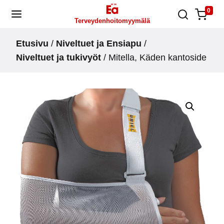
Skip
0
Terveydenhoitomyymälä
to
content
Etusivu
/
Niveltuet ja Ensiapu
/
Niveltuet ja tukivyöt
/ Mitella, Käden kantoside