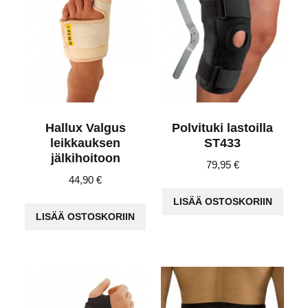
Hallux Valgus
Polvituki lastoilla
leikkauksen
ST433
jälkihoitoon
79,95
€
44,90
€
LISÄÄ OSTOSKORIIN
LISÄÄ OSTOSKORIIN