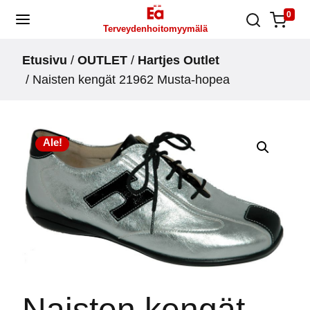
Skip
0
Terveydenhoitomyymälä
to
content
Etusivu
/
OUTLET
/
Hartjes Outlet
/ Naisten kengät 21962 Musta-hopea
Ale!
Naisten kengät