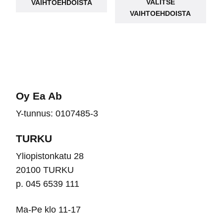
VALITSE
VAIHTOEHDOISTA
tuot
on
99,95 €.
79,95 €.
VAIHTOEHDOISTA
on
useampi
use
muunnelma.
muu
Voit
Voit
tehdä
teh
valinnat
vali
tuotteen
Oy Ea Ab
tuot
sivulla.
Y-tunnus: 0107485-3
sivu
TURKU
Yliopistonkatu 28
20100 TURKU
p. 045 6539 111
Ma-Pe klo 11-17