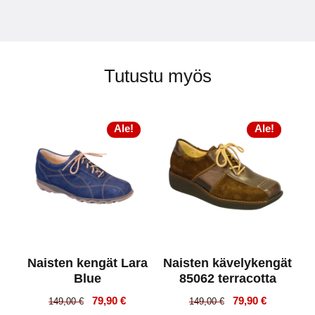
Tutustu myös
Ale!
Ale!
Naisten kengät Lara
Naisten kävelykengät
Blue
85062 terracotta
Alkuperäinen
Nykyinen
Alkuperäinen
Nykyinen
79,90
€
79,90
€
149,00
€
149,00
€