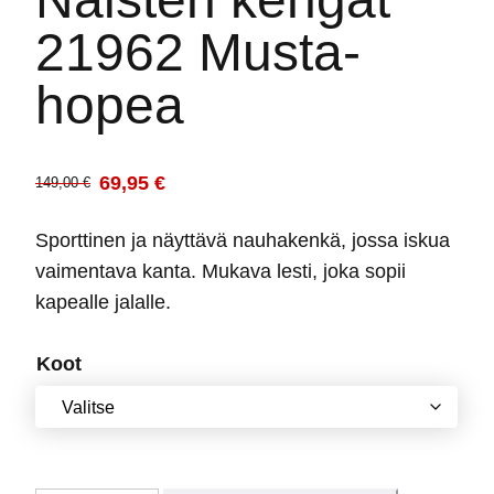
21962 Musta-
hopea
69,95
€
149,00
€
Alkuperäinen
Nykyinen
hinta
hinta
Sporttinen ja näyttävä nauhakenkä, jossa iskua
oli:
on:
vaimentava kanta. Mukava lesti, joka sopii
149,00 €.
69,95 €.
kapealle jalalle.
Koot