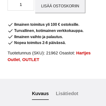
Naisten
LISÄÄ OSTOSKORIIN
kengät
21962
Musta-
Ilmainen toimitus yli 100 € ostoksille.
hopea
Turvallinen, kotimainen verkkokauppa.
määrä
Ilmainen vaihto ja palautus.
Nopea toimitus 2-6 päivässä.
Tuotetunnus (SKU):
21962
Osastot:
Hartjes
Outlet
,
OUTLET
Kuvaus
Lisätiedot