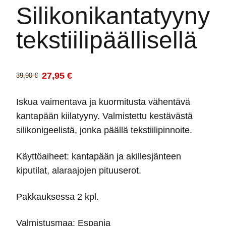
Silikonikantatyyny
tekstiilipäällisellä
27,95
€
39,90
€
Alkuperäinen
Nykyinen
hinta
hinta
Iskua vaimentava ja kuormitusta vähentävä
oli:
on:
kantapään kiilatyyny. Valmistettu kestävästä
39,90 €.
27,95 €.
silikonigeelistä, jonka päällä tekstiilipinnoite.
Käyttöaiheet: kantapään ja akillesjänteen
kiputilat, alaraajojen pituuserot.
Pakkauksessa 2 kpl.
Valmistusmaa: Espanja