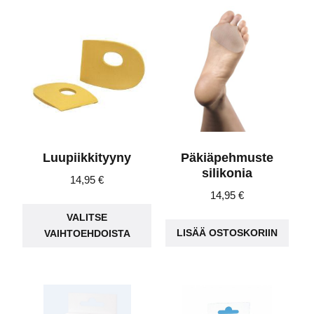
Luupiikkityyny
Päkiäpehmuste
silikonia
14,95
€
14,95
€
Tällä
VALITSE
tuotteella
LISÄÄ OSTOSKORIIN
VAIHTOEHDOISTA
on
useampi
muunnelma.
Voit