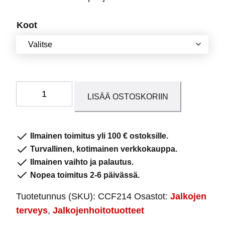
Koot
Silikonikantatyyny
LISÄÄ OSTOSKORIIN
tekstiilipäällisellä
määrä
Ilmainen toimitus yli 100 € ostoksille.
Turvallinen, kotimainen verkkokauppa.
Ilmainen vaihto ja palautus.
Nopea toimitus 2-6 päivässä.
Tuotetunnus (SKU):
CCF214
Osastot:
Jalkojen
terveys
,
Jalkojenhoitotuotteet