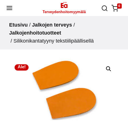
Skip
0
Terveydenhoitomyymälä
to
content
Etusivu
/
Jalkojen terveys
/
Jalkojenhoitotuotteet
/ Silikonikantatyyny tekstiilipäällisellä
Ale!