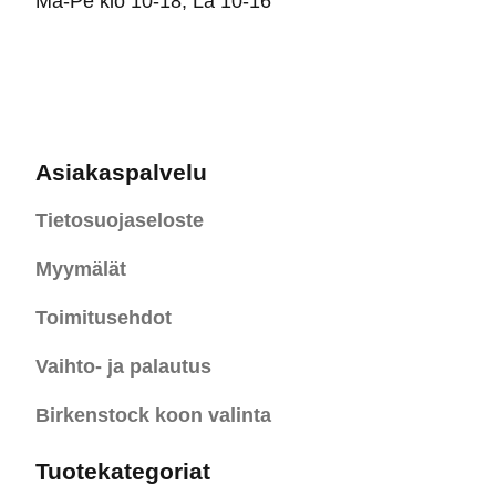
Ma-Pe klo 10-18, La 10-16
Asiakaspalvelu
Tietosuojaseloste
Myymälät
Toimitusehdot
Vaihto- ja palautus
Birkenstock koon valinta
Tuotekategoriat